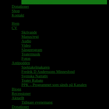
Tidigare evenemang
Donationer
Shop
Kontakt
Hem
CV
Skrivande
Manus/regi
Audio
Video
Sångprogram
Teatermusik
Foton
Antipodden
Spektakelmakaren
Fredrik D Anderssons Minnesfond
Svenska Narrativ
Teater Rubato
PPK – Programmet som sänds på Kanalen
Blogg
Recensioner
Aktuellt
Tidigare evenemang
Donationer