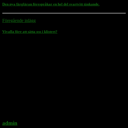
Den nya färgläran förespråkar en hel del svartvitt tänkande.
Föregående inlägg
Vivalla före att sätta oss i klistret?
admin