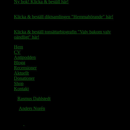
Ny bok! Klicka & beställ här!
Klicka & beställ diktsamlingen "Hemmahörande" här!
Klicka & beställ tonsättarbiografin "Valv bakom valv
oändligt" här!
Hem
CV
Antipodden
Blogg
Recensioner
Aktuellt
Donationer
Shop
Kontakt
© 2026
Rasmus Dahlstedt
. Alla rättigheter reserverade.
Tema av
Anders Norén
.
Facebook