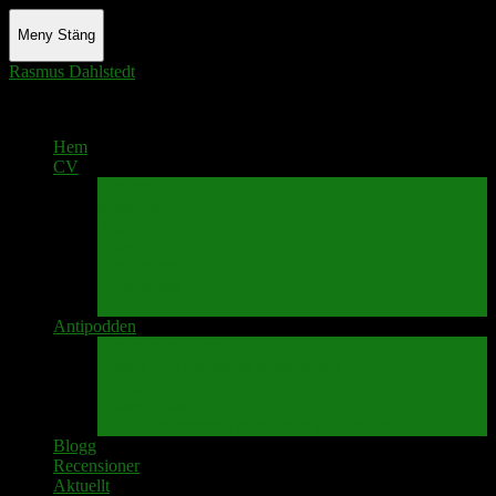
Meny
Stäng
Rasmus Dahlstedt
Actor - Writer - Singer - Podcaster
Hem
CV
Skrivande
Manus/regi
Audio
Video
Sångprogram
Teatermusik
Foton
Antipodden
Spektakelmakaren
Fredrik D Anderssons Minnesfond
Svenska Narrativ
Teater Rubato
PPK – Programmet som sänds på Kanalen
Blogg
Recensioner
Aktuellt