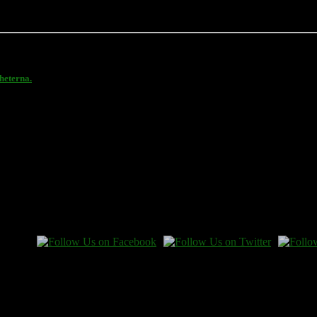
heterna.
 en gåva.