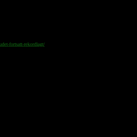
t per kvadrat, färre räknar med Triangeln.
det-fortsatt-rekordlagt/