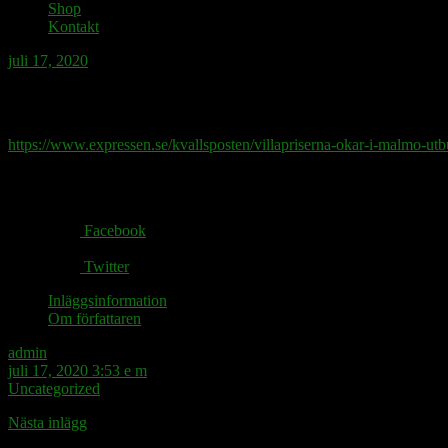
Shop
Kontakt
juli 17, 2020
I Malmö intresserar sig de flesta för prise
https://www.expressen.se/kvallsposten/villapriserna-okar-i-malmo-utbu
Share via:
Facebook
Twitter
Inläggsinformation
Om författaren
admin
juli 17, 2020 3:53 e m
Uncategorized
Nästa inlägg