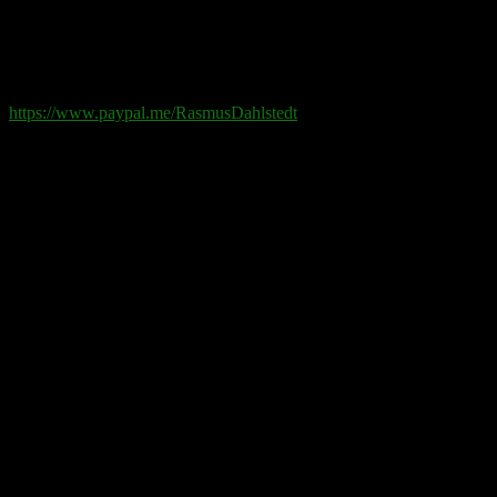
Swish
: 070-881 85 91
Paypal
: rd@rasmusdahlstedt.se
https://www.paypal.me/RasmusDahlstedt
Bank
: 5398-00 307 25 (SEB)
Från utlandet
:
IBAN
: SE2550000000053980030725
Bic
: ESSESESS
Bitcoin
(via blockkedjan):
bc1q08yaqy28w2ksqya56qvuen3thgaghfcfhmql4u
Bitcoin
(via Lightning-nätverket):
fertilekayak60@walletofsatoshi.com