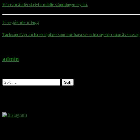
Efter att åtalet skrivits ut blir stämningen tryckt.
Föregående inlägg
Tacksam över att ha en optiker som inte bara ser mina styrkor utan även svag
admin
Administratör
Sök
efter:
Follow Rasmus on
Donera
Det kostar inget att ta del av innehållet på sidan. En donation ses som