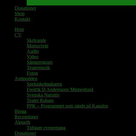
Tidigare evenemang
Donationer
Shop
Kontakt
Hem
CV
Skrivande
Manus/regi
Audio
Video
Sångprogram
Teatermusik
Foton
Antipodden
Spektakelmakaren
Fredrik D Anderssons Minnesfond
Svenska Narrativ
Teater Rubato
PPK – Programmet som sänds på Kanalen
Blogg
Recensioner
Aktuellt
Tidigare evenemang
Donationer