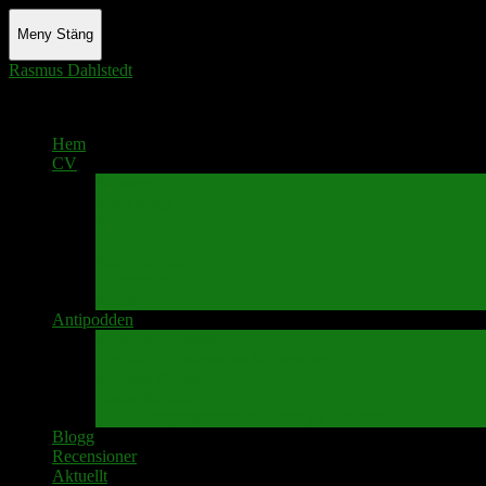
Meny
Stäng
Rasmus Dahlstedt
Actor - Writer - Singer - Podcaster
Hem
CV
Skrivande
Manus/regi
Audio
Video
Sångprogram
Teatermusik
Foton
Antipodden
Spektakelmakaren
Fredrik D Anderssons Minnesfond
Svenska Narrativ
Teater Rubato
PPK – Programmet som sänds på Kanalen
Blogg
Recensioner
Aktuellt