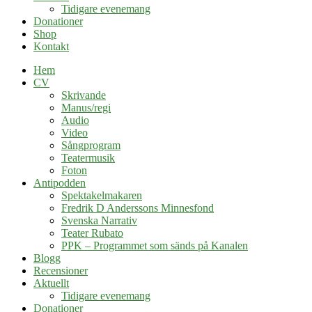
Tidigare evenemang
Donationer
Shop
Kontakt
Hem
CV
Skrivande
Manus/regi
Audio
Video
Sångprogram
Teatermusik
Foton
Antipodden
Spektakelmakaren
Fredrik D Anderssons Minnesfond
Svenska Narrativ
Teater Rubato
PPK – Programmet som sänds på Kanalen
Blogg
Recensioner
Aktuellt
Tidigare evenemang
Donationer