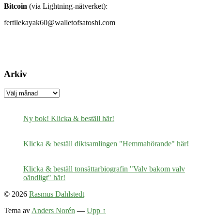
Bitcoin
(via Lightning-nätverket):
fertilekayak60@walletofsatoshi.com
Arkiv
Arkiv
Ny bok! Klicka & beställ här!
Klicka & beställ diktsamlingen "Hemmahörande" här!
Klicka & beställ tonsättarbiografin "Valv bakom valv
oändligt" här!
© 2026
Rasmus Dahlstedt
Tema av
Anders Norén
—
Upp ↑