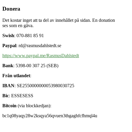
Donera
Det kostar inget att ta del av innehållet på sidan. En donation
ses som en gåva.
Swish
: 070-881 85 91
Paypal
: rd@rasmusdahlstedt.se
https://www.paypal.me/RasmusDahlstedt
Bank
: 5398-00 307 25 (SEB)
Från utlandet
:
IBAN
: SE2550000000053980030725
Bic
: ESSESESS
Bitcoin
(via blockkedjan):
bc1q08yaqy28w2ksqya56qvuen3thgaghfcfhmql4u