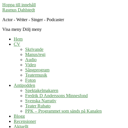
Hoppa till innehåll
Rasmus Dahlstedt
Actor - Writer - Singer - Podcaster
Visa meny
Dölj meny
Hem
CV
Skrivande
Manus/regi
Audio
Video
Sångprogram
Teatermusik
Foton
Antipodden
Spektakelmakaren
Fredrik D Anderssons Minnesfond
Svenska Narrativ
Teater Rubato
PPK – Programmet som sänds på Kanalen
Blogg
Recensioner
Aktuellt