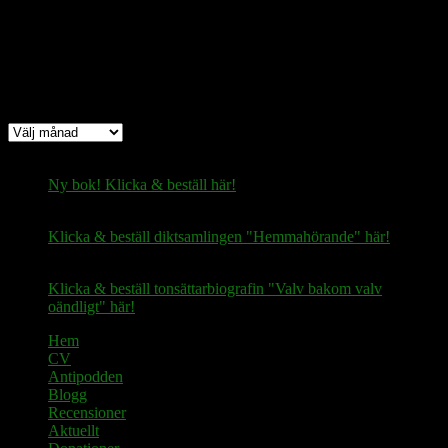
Arkiv
Arkiv
Ny bok! Klicka & beställ här!
Klicka & beställ diktsamlingen "Hemmahörande" här!
Klicka & beställ tonsättarbiografin "Valv bakom valv
oändligt" här!
Hem
CV
Antipodden
Blogg
Recensioner
Aktuellt