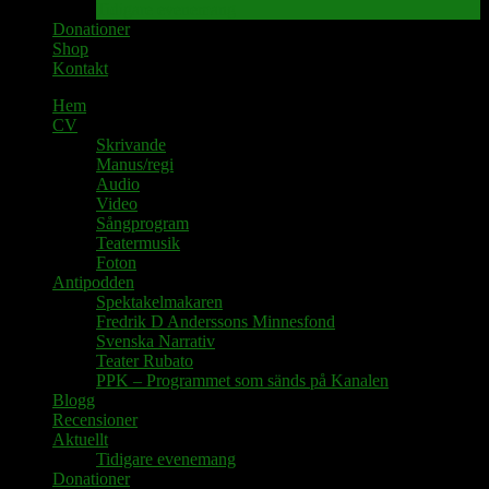
Tidigare evenemang
Donationer
Shop
Kontakt
Hem
CV
Skrivande
Manus/regi
Audio
Video
Sångprogram
Teatermusik
Foton
Antipodden
Spektakelmakaren
Fredrik D Anderssons Minnesfond
Svenska Narrativ
Teater Rubato
PPK – Programmet som sänds på Kanalen
Blogg
Recensioner
Aktuellt
Tidigare evenemang
Donationer