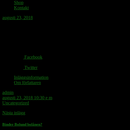
Shop
Kontakt
augusti 23, 2018
Hur är sändningstillståndet på SVT?
Share via:
Facebook
Twitter
Inläggsinformation
Om författaren
admin
augusti 23, 2018 10:30 e m
Uncategorized
Nästa inlägg
Binder Bolund bolånen?