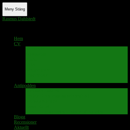
Meny
Stäng
Rasmus Dahlstedt
Actor - Writer - Singer - Podcaster
Hem
CV
Skrivande
Manus/regi
Audio
Video
Sångprogram
Teatermusik
Foton
Antipodden
Spektakelmakaren
Fredrik D Anderssons Minnesfond
Svenska Narrativ
Teater Rubato
PPK – Programmet som sänds på Kanalen
Blogg
Recensioner
Aktuellt