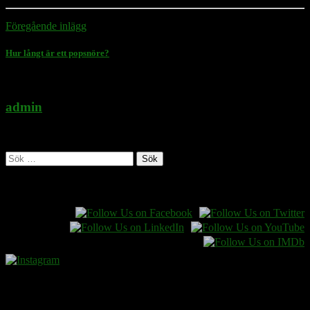
Föregående inlägg
Hur långt är ett popsnöre?
admin
Administratör
Sök
efter:
Follow Rasmus on
Donera