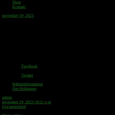
Shop
Kontakt
november 19, 2023
Hennes lärdom var inte ringa, men
Snapchat.
Share via:
Facebook
Twitter
Inläggsinformation
Om författaren
admin
november 19, 2023 10:21 e m
Uncategorized