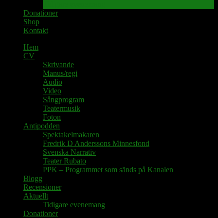
Tidigare evenemang
Donationer
Shop
Kontakt
Hem
CV
Skrivande
Manus/regi
Audio
Video
Sångprogram
Teatermusik
Foton
Antipodden
Spektakelmakaren
Fredrik D Anderssons Minnesfond
Svenska Narrativ
Teater Rubato
PPK – Programmet som sänds på Kanalen
Blogg
Recensioner
Aktuellt
Tidigare evenemang
Donationer