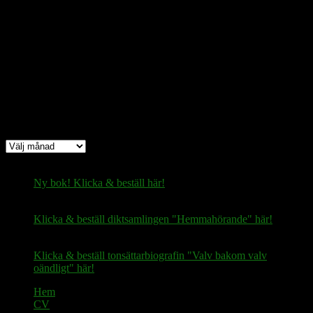
Bitcoin
(via Lightning-nätverket):
fertilekayak60@walletofsatoshi.com
Arkiv
Arkiv
Ny bok! Klicka & beställ här!
Klicka & beställ diktsamlingen "Hemmahörande" här!
Klicka & beställ tonsättarbiografin "Valv bakom valv
oändligt" här!
Hem
CV