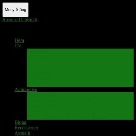
Meny
Stäng
Rasmus Dahlstedt
Actor - Writer - Singer - Podcaster
Hem
CV
Skrivande
Manus/regi
Audio
Video
Sångprogram
Teatermusik
Foton
Antipodden
Spektakelmakaren
Fredrik D Anderssons Minnesfond
Svenska Narrativ
Teater Rubato
PPK – Programmet som sänds på Kanalen
Blogg
Recensioner
Aktuellt