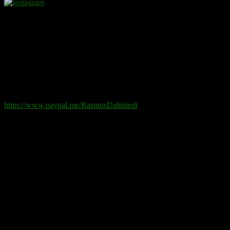
Donera
Det kostar inget att ta del av innehållet på sidan. En donation
ses som en gåva.
Swish
: 070-881 85 91
Paypal
: rd@rasmusdahlstedt.se
https://www.paypal.me/RasmusDahlstedt
Bank
: 5398-00 307 25 (SEB)
Från utlandet
:
IBAN
: SE2550000000053980030725
Bic
: ESSESESS
Bitcoin
(via blockkedjan):
bc1q08yaqy28w2ksqya56qvuen3thgaghfcfhmql4u