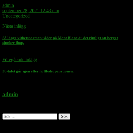
admin
september 28, 2021 12:43 e m
Uncategorized
Nästa inlägg
Så länge vithetsnormen råder på Mont Blanc är det rimligt att berget
sjunker ihop.
Föregående inlägg
30-talet går igen efter höftledsoperationen.
admin
Administratör
Sök
efter:
Follow Rasmus on