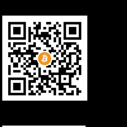
bc1q08yaqy28w2ksqya56qvuen3thgaghfcfhmql4u
Bitcoin
(via Lightning-nätverket):
fertilekayak60@walletofsatoshi.com