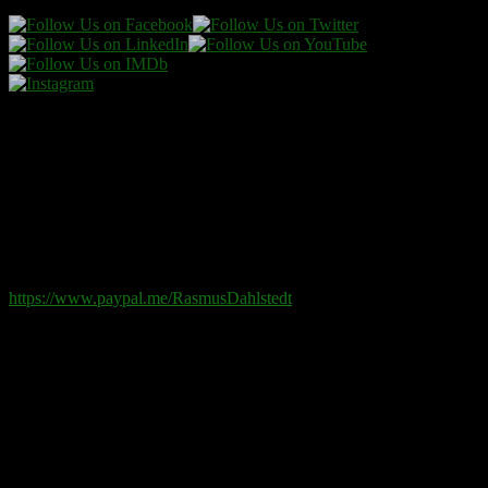
Donera
Det kostar inget att ta del av innehållet på sidan. En donation
ses som en gåva.
Swish
: 070-881 85 91
Paypal
: rd@rasmusdahlstedt.se
https://www.paypal.me/RasmusDahlstedt
Bank
: 5398-00 307 25 (SEB)
Från utlandet
:
IBAN
: SE2550000000053980030725
Bic
: ESSESESS
Bitcoin
(via blockkedjan):