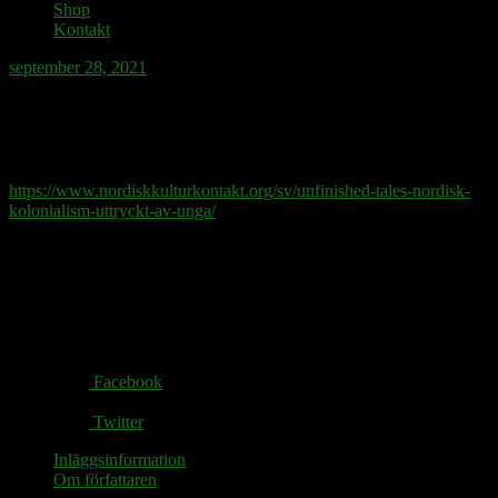
Shop
Kontakt
september 28, 2021
Härjedalen är den koloniala kroppens
ömtåligaste landskap.
https://www.nordiskkulturkontakt.org/sv/unfinished-tales-nordisk-
kolonialism-uttryckt-av-unga/
Share via:
Facebook
Twitter
Inläggsinformation
Om författaren