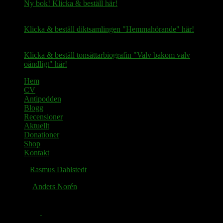
Ny bok! Klicka & beställ här!
Klicka & beställ diktsamlingen "Hemmahörande" här!
Klicka & beställ tonsättarbiografin "Valv bakom valv
oändligt" här!
Hem
CV
Antipodden
Blogg
Recensioner
Aktuellt
Donationer
Shop
Kontakt
© 2026
Rasmus Dahlstedt
. Alla rättigheter reserverade.
Tema av
Anders Norén
.
Facebook