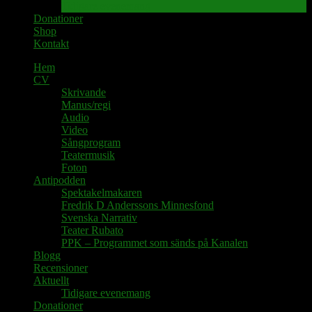
Tidigare evenemang
Donationer
Shop
Kontakt
Hem
CV
Skrivande
Manus/regi
Audio
Video
Sångprogram
Teatermusik
Foton
Antipodden
Spektakelmakaren
Fredrik D Anderssons Minnesfond
Svenska Narrativ
Teater Rubato
PPK – Programmet som sänds på Kanalen
Blogg
Recensioner
Aktuellt
Tidigare evenemang
Donationer