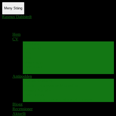
Meny
Stäng
Rasmus Dahlstedt
Actor - Writer - Singer - Podcaster
Hem
CV
Skrivande
Manus/regi
Audio
Video
Sångprogram
Teatermusik
Foton
Antipodden
Spektakelmakaren
Fredrik D Anderssons Minnesfond
Svenska Narrativ
Teater Rubato
PPK – Programmet som sänds på Kanalen
Blogg
Recensioner
Aktuellt