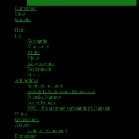
Tidigare evenemang
Donationer
Shop
Kontakt
Hem
CV
Skrivande
Manus/regi
Audio
Video
Sångprogram
Teatermusik
Foton
Antipodden
Spektakelmakaren
Fredrik D Anderssons Minnesfond
Svenska Narrativ
Teater Rubato
PPK – Programmet som sänds på Kanalen
Blogg
Recensioner
Aktuellt
Tidigare evenemang
Donationer