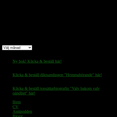
Bitcoin
(via Lightning-nätverket):
fertilekayak60@walletofsatoshi.com
Arkiv
Arkiv
Ny bok! Klicka & beställ här!
Klicka & beställ diktsamlingen "Hemmahörande" här!
Klicka & beställ tonsättarbiografin "Valv bakom valv
oändligt" här!
Hem
CV
Antipodden
Blogg