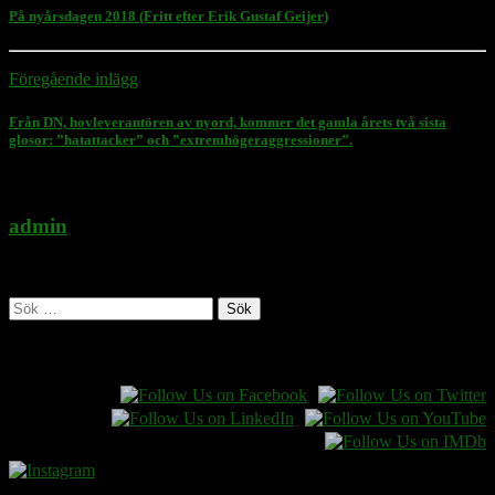
På nyårsdagen 2018 (Fritt efter Erik Gustaf Geijer)
Föregående inlägg
Från DN, hovleverantören av nyord, kommer det gamla årets två sista
glosor: ”hatattacker” och ”extremhögeraggressioner”.
admin
Administratör
Sök
efter:
Follow Rasmus on