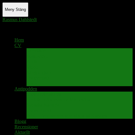
Meny
Stäng
Rasmus Dahlstedt
Actor - Writer - Singer - Podcaster
Hem
CV
Skrivande
Manus/regi
Audio
Video
Sångprogram
Teatermusik
Foton
Antipodden
Spektakelmakaren
Fredrik D Anderssons Minnesfond
Svenska Narrativ
Teater Rubato
PPK – Programmet som sänds på Kanalen
Blogg
Recensioner
Aktuellt