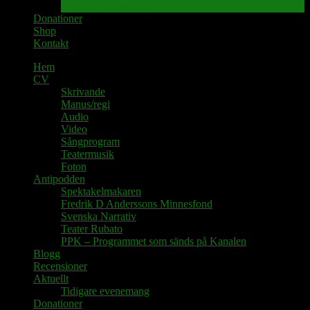
Tidigare evenemang
Donationer
Shop
Kontakt
Hem
CV
Skrivande
Manus/regi
Audio
Video
Sångprogram
Teatermusik
Foton
Antipodden
Spektakelmakaren
Fredrik D Anderssons Minnesfond
Svenska Narrativ
Teater Rubato
PPK – Programmet som sänds på Kanalen
Blogg
Recensioner
Aktuellt
Tidigare evenemang
Donationer