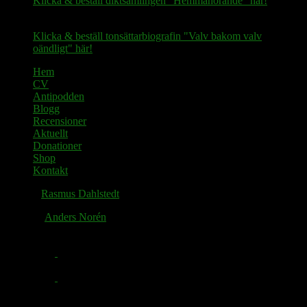
Klicka & beställ diktsamlingen "Hemmahörande" här!
Klicka & beställ tonsättarbiografin "Valv bakom valv
oändligt" här!
Hem
CV
Antipodden
Blogg
Recensioner
Aktuellt
Donationer
Shop
Kontakt
© 2026
Rasmus Dahlstedt
. Alla rättigheter reserverade.
Tema av
Anders Norén
.
Facebook
Twitter