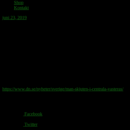
Shop
Kontakt
juni 23, 2019
Gärningsmannen hade planerat att på
Drottninggatan i Västerås se
åttondelsfinalen i damfotboll mellan
Frankrike och Brasilien då han för att
hantera hastigt uppkomna känslor av
könsdysfori avlossade några skott med
förhoppningen att bli skyttekung.
https://www.dn.se/nyheter/sverige/man-skjuten-i-centrala-vasteras/
Share via:
Facebook
Twitter