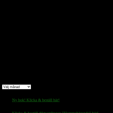
Bic
: ESSESESS
Bitcoin
(via blockkedjan):
bc1q08yaqy28w2ksqya56qvuen3thgaghfcfhmql4u
Bitcoin
(via Lightning-nätverket):
fertilekayak60@walletofsatoshi.com
Arkiv
Arkiv
Ny bok! Klicka & beställ här!