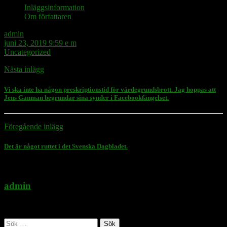
Inläggsinformation
Om författaren
admin
juni 23, 2019 9:59 e m
Uncategorized
Nästa inlägg
Vi ska inte ha någon preskriptionstid för värdegrundsbrott. Jag hoppas att
Jens Ganman begrundar sina synder i Facebookfängelset.
Föregående inlägg
Det är något ruttet i det Svenska Dagbladet.
admin
Administratör
Sök