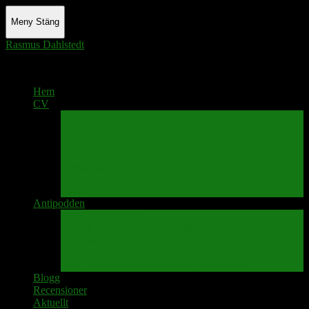
Meny
Stäng
Rasmus Dahlstedt
Actor - Writer - Singer - Podcaster
Hem
CV
Skrivande
Manus/regi
Audio
Video
Sångprogram
Teatermusik
Foton
Antipodden
Spektakelmakaren
Fredrik D Anderssons Minnesfond
Svenska Narrativ
Teater Rubato
PPK – Programmet som sänds på Kanalen
Blogg
Recensioner
Aktuellt