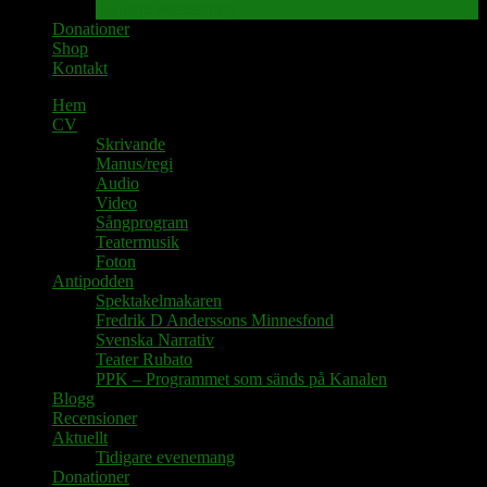
Tidigare evenemang
Donationer
Shop
Kontakt
Hem
CV
Skrivande
Manus/regi
Audio
Video
Sångprogram
Teatermusik
Foton
Antipodden
Spektakelmakaren
Fredrik D Anderssons Minnesfond
Svenska Narrativ
Teater Rubato
PPK – Programmet som sänds på Kanalen
Blogg
Recensioner
Aktuellt
Tidigare evenemang
Donationer