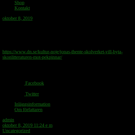
Shop
Kontakt
oktober 8, 2019
För att trygga förortsbiblioteken behövs
en ny litteraturkanon.
https://www.dn.se/kultur-noje/jonas-thente-skolverket-vill-byta-
skonlitteraturen-mot-pekpinnar/
Share via:
Facebook
Twitter
Inläggsinformation
Om författaren
admin
oktober 8, 2019 11:24 e m
Uncategorized