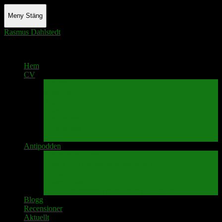
Meny
Stäng
Rasmus Dahlstedt
Actor - Writer - Singer - Podcaster
Hem
CV
Skrivande
Manus/regi
Audio
Video
Sångprogram
Teatermusik
Foton
Antipodden
Spektakelmakaren
Fredrik D Anderssons Minnesfond
Svenska Narrativ
Teater Rubato
PPK – Programmet som sänds på Kanalen
Blogg
Recensioner
Aktuellt