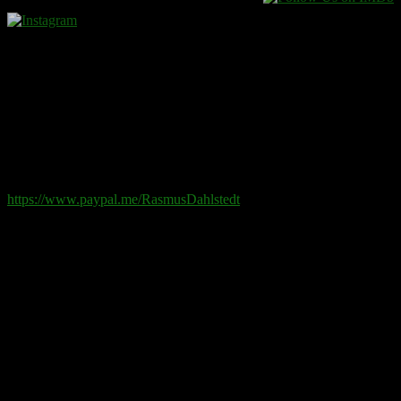
Donera
Det kostar inget att ta del av innehållet på sidan. En donation
ses som en gåva.
Swish
: 070-881 85 91
Paypal
: rd@rasmusdahlstedt.se
https://www.paypal.me/RasmusDahlstedt
Bank
: 5398-00 307 25 (SEB)
Från utlandet
:
IBAN
: SE2550000000053980030725
Bic
: ESSESESS
Bitcoin
(via blockkedjan):
bc1q08yaqy28w2ksqya56qvuen3thgaghfcfhmql4u