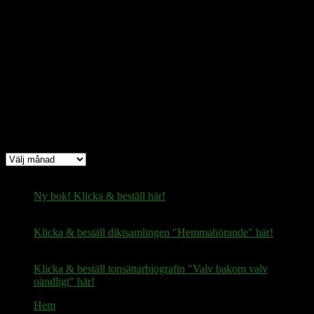
Bitcoin
(via Lightning-nätverket):
fertilekayak60@walletofsatoshi.com
Arkiv
Arkiv
Ny bok! Klicka & beställ här!
Klicka & beställ diktsamlingen "Hemmahörande" här!
Klicka & beställ tonsättarbiografin "Valv bakom valv
oändligt" här!
Hem