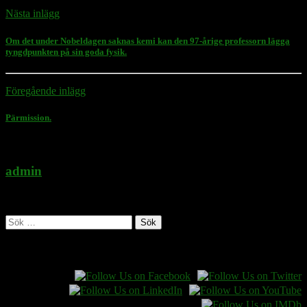
Nästa inlägg
Om det under Nobeldagen saknas kemi kan den 97-årige professorn lägga
tyngdpunkten på sin goda fysik.
Föregående inlägg
Pärmission.
admin
Administratör
Sök
efter:
Follow Rasmus on