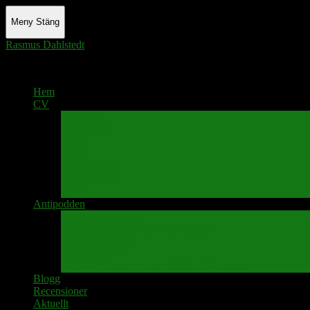
Meny
Stäng
Rasmus Dahlstedt
Actor - Writer - Singer - Podcaster
Hem
CV
Skrivande
Manus/regi
Audio
Video
Sångprogram
Teatermusik
Foton
Antipodden
Spektakelmakaren
Fredrik D Anderssons Minnesfond
Svenska Narrativ
Teater Rubato
PPK – Programmet som sänds på Kanalen
Blogg
Recensioner
Aktuellt