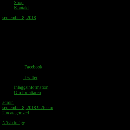
Shop
Kontakt
september 8, 2018
Eva Landahl verkar inte ha genusglasögon.
Share via:
Facebook
Twitter
Inläggsinformation
Om författaren
admin
september 8, 2018 9:26 e m
Uncategorized
Nästa inlägg