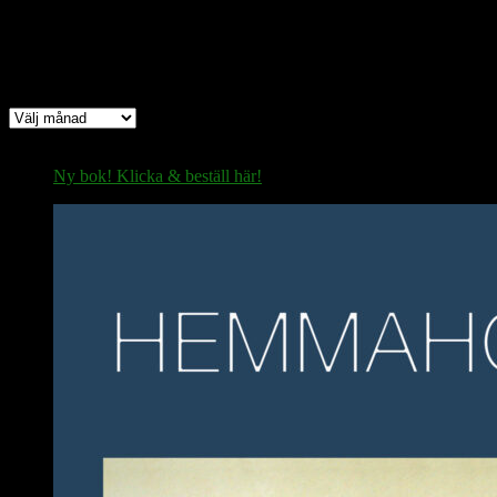
Arkiv
Arkiv
Ny bok! Klicka & beställ här!