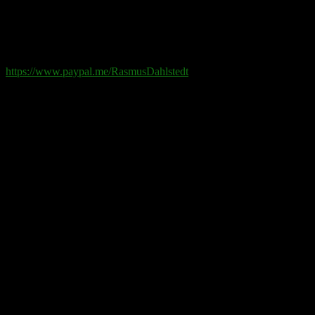
Swish
: 070-881 85 91
Paypal
: rd@rasmusdahlstedt.se
https://www.paypal.me/RasmusDahlstedt
Bank
: 5398-00 307 25 (SEB)
Från utlandet
:
IBAN
: SE2550000000053980030725
Bic
: ESSESESS
Bitcoin
(via blockkedjan):
bc1q08yaqy28w2ksqya56qvuen3thgaghfcfhmql4u
Bitcoin
(via Lightning-nätverket):
fertilekayak60@walletofsatoshi.com