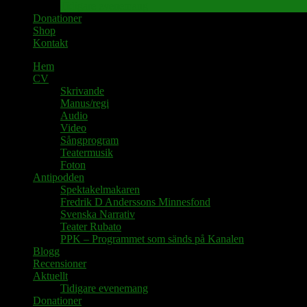
Tidigare evenemang
Donationer
Shop
Kontakt
Hem
CV
Skrivande
Manus/regi
Audio
Video
Sångprogram
Teatermusik
Foton
Antipodden
Spektakelmakaren
Fredrik D Anderssons Minnesfond
Svenska Narrativ
Teater Rubato
PPK – Programmet som sänds på Kanalen
Blogg
Recensioner
Aktuellt
Tidigare evenemang
Donationer