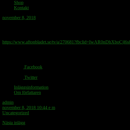
Shop
Kontakt
november 8, 2018
Fredrik Reinfeldt anser tydligen att en rege
https://www.aftonbladet.se/tv/a/270681?fbclid=IwAR0nDhX
Share via:
Facebook
Twitter
Inläggsinformation
Om författaren
admin
november 8, 2018 10:44 e m
Uncategorized
Nästa inlägg