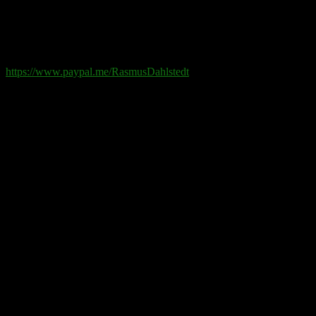
Swish
: 070-881 85 91
Paypal
: rd@rasmusdahlstedt.se
https://www.paypal.me/RasmusDahlstedt
Bank
: 5398-00 307 25 (SEB)
Från utlandet
:
IBAN
: SE2550000000053980030725
Bic
: ESSESESS
Bitcoin
(via blockkedjan):
bc1q08yaqy28w2ksqya56qvuen3thgaghfcfhmql4u
Bitcoin
(via Lightning-nätverket):
fertilekayak60@walletofsatoshi.com