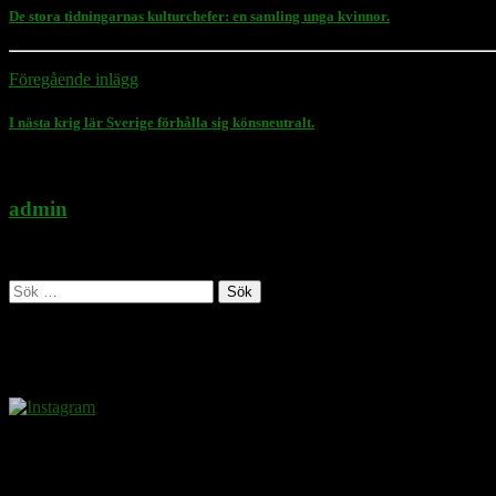
De stora tidningarnas kulturchefer: en samling unga kvinnor.
Föregående inlägg
I nästa krig lär Sverige förhålla sig könsneutralt.
admin
Administratör
Sök
efter:
Follow Rasmus on
Donera
Det kostar inget att ta del av innehållet på sidan. En donation ses som