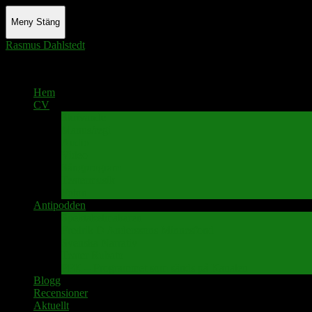
Meny
Stäng
Rasmus Dahlstedt
Actor - Writer - Singer - Podcaster
Hem
CV
Skrivande
Manus/regi
Audio
Video
Sångprogram
Teatermusik
Foton
Antipodden
Spektakelmakaren
Fredrik D Anderssons Minnesfond
Svenska Narrativ
Teater Rubato
PPK – Programmet som sänds på Kanalen
Blogg
Recensioner
Aktuellt