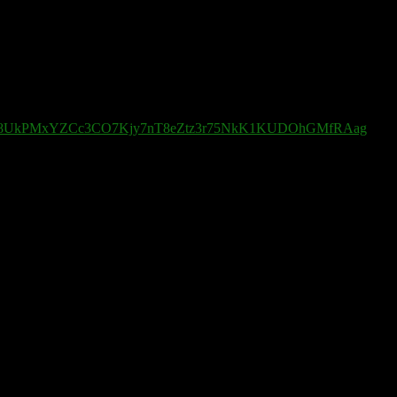
ringschef inte bör sätta sitt land främst.
boCjl6s8UkPMxYZCc3CO7Kjy7nT8eZtz3r75NkK1KUDOhGMfRAag