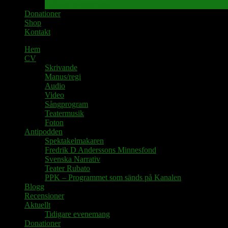
Tidigare evenemang
Donationer
Shop
Kontakt
Hem
CV
Skrivande
Manus/regi
Audio
Video
Sångprogram
Teatermusik
Foton
Antipodden
Spektakelmakaren
Fredrik D Anderssons Minnesfond
Svenska Narrativ
Teater Rubato
PPK – Programmet som sänds på Kanalen
Blogg
Recensioner
Aktuellt
Tidigare evenemang
Donationer