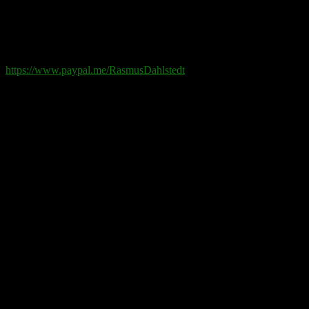
Swish
: 070-881 85 91
Paypal
: rd@rasmusdahlstedt.se
https://www.paypal.me/RasmusDahlstedt
Bank
: 5398-00 307 25 (SEB)
Från utlandet
:
IBAN
: SE2550000000053980030725
Bic
: ESSESESS
Bitcoin
(via blockkedjan):
bc1q08yaqy28w2ksqya56qvuen3thgaghfcfhmql4u
Bitcoin
(via Lightning-nätverket):
fertilekayak60@walletofsatoshi.com