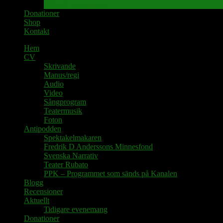
Tidigare evenemang
Donationer
Shop
Kontakt
Hem
CV
Skrivande
Manus/regi
Audio
Video
Sångprogram
Teatermusik
Foton
Antipodden
Spektakelmakaren
Fredrik D Anderssons Minnesfond
Svenska Narrativ
Teater Rubato
PPK – Programmet som sänds på Kanalen
Blogg
Recensioner
Aktuellt
Tidigare evenemang
Donationer