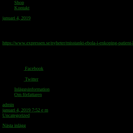
Shop
Kontakt
januari 4, 2019
Enköpingståget lär idag gå snabbare än då 
https://www.expressen.se/nyheter/misstankt-ebola-i-enkoping-patient-h
Share via:
Facebook
Twitter
Inläggsinformation
Om författaren
admin
januari 4, 2019 7:52 e m
Uncategorized
Nästa inlägg