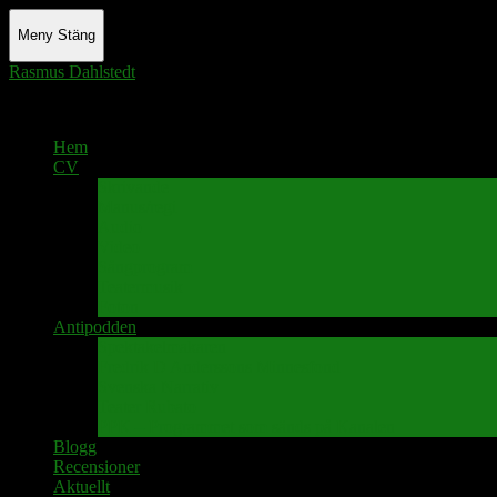
Meny
Stäng
Rasmus Dahlstedt
Actor - Writer - Singer - Podcaster
Hem
CV
Skrivande
Manus/regi
Audio
Video
Sångprogram
Teatermusik
Foton
Antipodden
Spektakelmakaren
Fredrik D Anderssons Minnesfond
Svenska Narrativ
Teater Rubato
PPK – Programmet som sänds på Kanalen
Blogg
Recensioner
Aktuellt