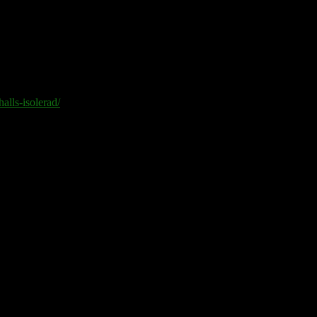
det 1978 besjöngs av Totte Wallin.
alls-isolerad/