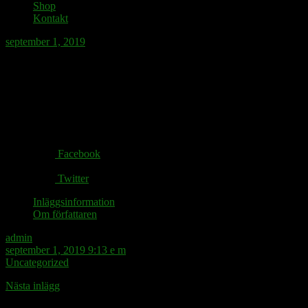
Shop
Kontakt
september 1, 2019
Encyklopediförfattaren bör få prata om
volymer.
Share via:
Facebook
Twitter
Inläggsinformation
Om författaren
admin
september 1, 2019 9:13 e m
Uncategorized
Nästa inlägg