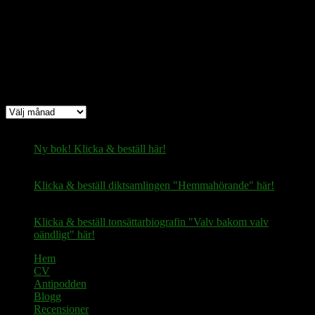
fertilekayak60@walletofsatoshi.com
Arkiv
Arkiv
Ny bok! Klicka & beställ här!
Klicka & beställ diktsamlingen "Hemmahörande" här!
Klicka & beställ tonsättarbiografin "Valv bakom valv
oändligt" här!
Hem
CV
Antipodden
Blogg
Recensioner