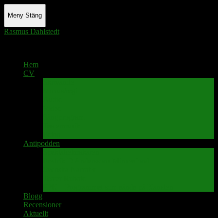
Meny
Stäng
Rasmus Dahlstedt
Actor - Writer - Singer - Podcaster
Hem
CV
Skrivande
Manus/regi
Audio
Video
Sångprogram
Teatermusik
Foton
Antipodden
Spektakelmakaren
Fredrik D Anderssons Minnesfond
Svenska Narrativ
Teater Rubato
PPK – Programmet som sänds på Kanalen
Blogg
Recensioner
Aktuellt