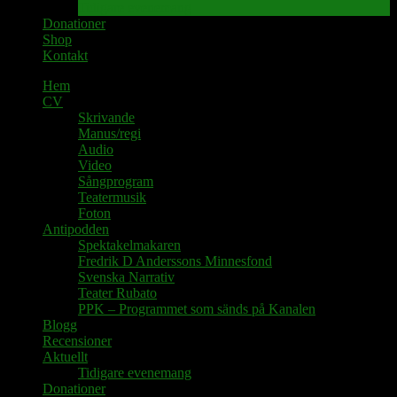
Tidigare evenemang
Donationer
Shop
Kontakt
Hem
CV
Skrivande
Manus/regi
Audio
Video
Sångprogram
Teatermusik
Foton
Antipodden
Spektakelmakaren
Fredrik D Anderssons Minnesfond
Svenska Narrativ
Teater Rubato
PPK – Programmet som sänds på Kanalen
Blogg
Recensioner
Aktuellt
Tidigare evenemang
Donationer