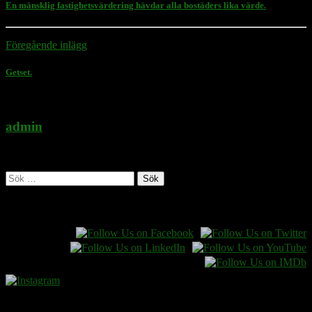
En mänsklig fastighetsvärdering hävdar alla bostäders lika värde.
Föregående inlägg
Getset.
admin
Administratör
Sök
efter:
Follow Rasmus on
Donera