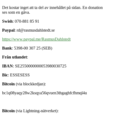
Det kostar inget att ta del av innehållet på sidan. En donation
ses som en gåva.
Swish
: 070-881 85 91
Paypal
: rd@rasmusdahlstedt.se
https://www.paypal.me/RasmusDahlstedt
Bank
: 5398-00 307 25 (SEB)
Från utlandet
:
IBAN
: SE2550000000053980030725
Bic
: ESSESESS
Bitcoin
(via blockkedjan):
bc1q08yaqy28w2ksqya56qvuen3thgaghfcfhmql4u
Bitcoin
(via Lightning-nätverket):