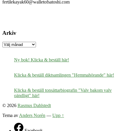
fertilekayak60@walletofsatoshi.com
Arkiv
Arkiv
Ny bok! Klicka & beställ här!
Klicka & beställ diktsamlingen "Hemmahörande" här!
Klicka & beställ tonsättarbiografin "Valv bakom valv
oändligt" här!
© 2026
Rasmus Dahlstedt
Tema av
Anders Norén
—
Upp ↑
Facebook