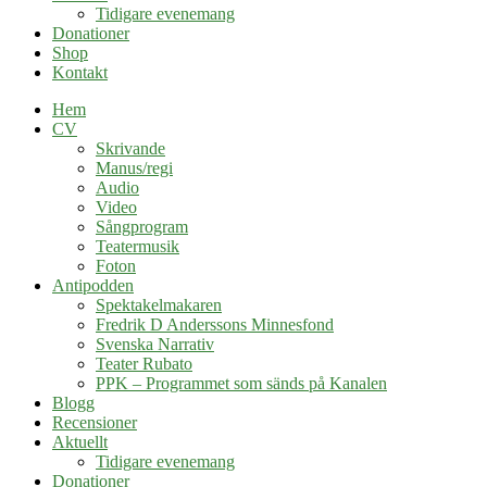
Tidigare evenemang
Donationer
Shop
Kontakt
Hem
CV
Skrivande
Manus/regi
Audio
Video
Sångprogram
Teatermusik
Foton
Antipodden
Spektakelmakaren
Fredrik D Anderssons Minnesfond
Svenska Narrativ
Teater Rubato
PPK – Programmet som sänds på Kanalen
Blogg
Recensioner
Aktuellt
Tidigare evenemang
Donationer