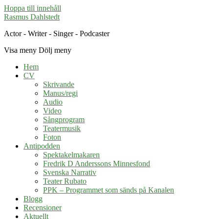
Hoppa till innehåll
Rasmus Dahlstedt
Actor - Writer - Singer - Podcaster
Visa meny
Dölj meny
Hem
CV
Skrivande
Manus/regi
Audio
Video
Sångprogram
Teatermusik
Foton
Antipodden
Spektakelmakaren
Fredrik D Anderssons Minnesfond
Svenska Narrativ
Teater Rubato
PPK – Programmet som sänds på Kanalen
Blogg
Recensioner
Aktuellt