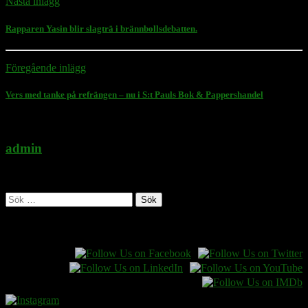
Nästa inlägg
Rapparen Yasin blir slagträ i brännbollsdebatten.
Föregående inlägg
Vers med tanke på refrängen – nu i S:t Pauls Bok & Pappershandel
admin
Administratör
Sök
efter:
Follow Rasmus on