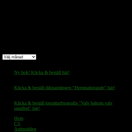
Bitcoin
(via Lightning-nätverket):
fertilekayak60@walletofsatoshi.com
Arkiv
Arkiv
Ny bok! Klicka & beställ här!
Klicka & beställ diktsamlingen "Hemmahörande" här!
Klicka & beställ tonsättarbiografin "Valv bakom valv
oändligt" här!
Hem
CV
Antipodden