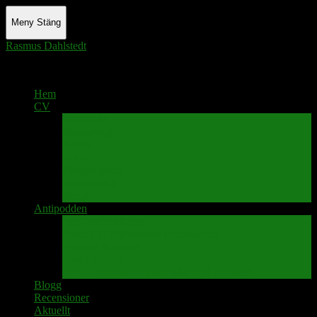
Meny
Stäng
Rasmus Dahlstedt
Actor - Writer - Singer - Podcaster
Hem
CV
Skrivande
Manus/regi
Audio
Video
Sångprogram
Teatermusik
Foton
Antipodden
Spektakelmakaren
Fredrik D Anderssons Minnesfond
Svenska Narrativ
Teater Rubato
PPK – Programmet som sänds på Kanalen
Blogg
Recensioner
Aktuellt