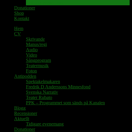
Tidigare evenemang
Donationer
Shop
Kontakt
Hem
CV
Skrivande
Manus/regi
Audio
Video
Sångprogram
Teatermusik
Foton
Antipodden
Spektakelmakaren
Fredrik D Anderssons Minnesfond
Svenska Narrativ
Teater Rubato
PPK – Programmet som sänds på Kanalen
Blogg
Recensioner
Aktuellt
Tidigare evenemang
Donationer