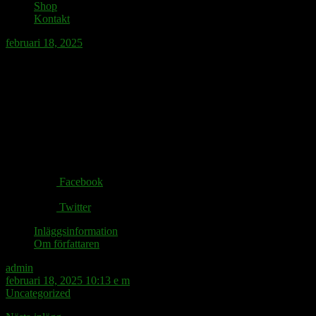
Shop
Kontakt
februari 18, 2025
Dubbelrummet gjöt hotelldöden – sviten
lever
Share via:
Facebook
Twitter
Inläggsinformation
Om författaren
admin
februari 18, 2025 10:13 e m
Uncategorized