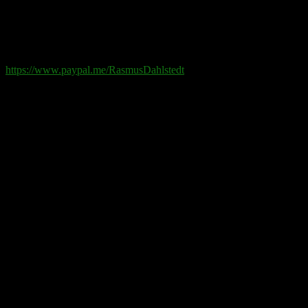
Swish
: 070-881 85 91
Paypal
: rd@rasmusdahlstedt.se
https://www.paypal.me/RasmusDahlstedt
Bank
: 5398-00 307 25 (SEB)
Från utlandet
:
IBAN
: SE2550000000053980030725
Bic
: ESSESESS
Bitcoin
(via blockkedjan):
bc1q08yaqy28w2ksqya56qvuen3thgaghfcfhmql4u
Bitcoin
(via Lightning-nätverket):
fertilekayak60@walletofsatoshi.com