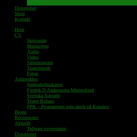
Tidigare evenemang
Donationer
Shop
Kontakt
Hem
CV
Skrivande
Manus/regi
Audio
Video
Sångprogram
Teatermusik
Foton
Antipodden
Spektakelmakaren
Fredrik D Anderssons Minnesfond
Svenska Narrativ
Teater Rubato
PPK – Programmet som sänds på Kanalen
Blogg
Recensioner
Aktuellt
Tidigare evenemang
Donationer