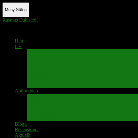
Meny
Stäng
Rasmus Dahlstedt
Actor - Writer - Singer - Podcaster
Hem
CV
Skrivande
Manus/regi
Audio
Video
Sångprogram
Teatermusik
Foton
Antipodden
Spektakelmakaren
Fredrik D Anderssons Minnesfond
Svenska Narrativ
Teater Rubato
PPK – Programmet som sänds på Kanalen
Blogg
Recensioner
Aktuellt