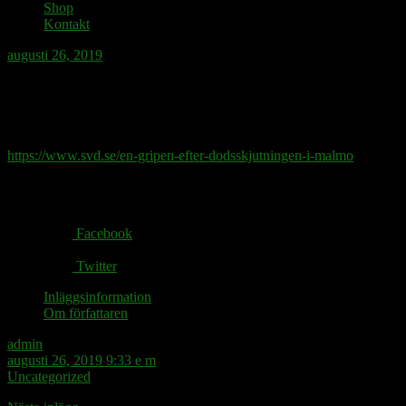
Shop
Kontakt
augusti 26, 2019
Den som öppnar eld bör också stänga av
vattnet.
https://www.svd.se/en-gripen-efter-dodsskjutningen-i-malmo
Share via:
Facebook
Twitter
Inläggsinformation
Om författaren
admin
augusti 26, 2019 9:33 e m
Uncategorized