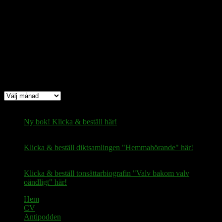
Bitcoin
(via Lightning-nätverket):
fertilekayak60@walletofsatoshi.com
Arkiv
Arkiv
Ny bok! Klicka & beställ här!
Klicka & beställ diktsamlingen "Hemmahörande" här!
Klicka & beställ tonsättarbiografin "Valv bakom valv
oändligt" här!
Hem
CV
Antipodden