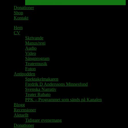
Tidigare evenemang
Donationer
Shop
Kontakt
Hem
CV
Skrivande
Manus/regi
Audio
Video
Sångprogram
Teatermusik
Foton
Antipodden
Spektakelmakaren
Fredrik D Anderssons Minnesfond
Svenska Narrativ
Teater Rubato
PPK – Programmet som sänds på Kanalen
Blogg
Recensioner
Aktuellt
Tidigare evenemang
Donationer