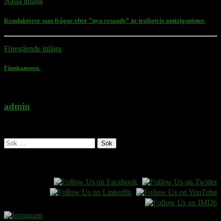
Nästa inlägg
Konduktörer som frågar efter ”nya resande” är troligtvis antiziganister.
Föregående inlägg
Finnkampen.
admin
Administratör
Sök
efter:
Follow Rasmus on