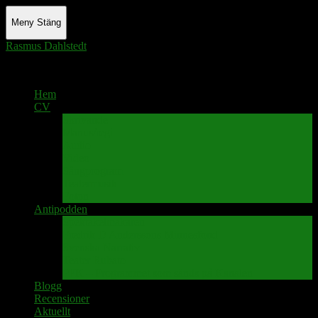
Meny
Stäng
Rasmus Dahlstedt
Actor - Writer - Singer - Podcaster
Hem
CV
Skrivande
Manus/regi
Audio
Video
Sångprogram
Teatermusik
Foton
Antipodden
Spektakelmakaren
Fredrik D Anderssons Minnesfond
Svenska Narrativ
Teater Rubato
PPK – Programmet som sänds på Kanalen
Blogg
Recensioner
Aktuellt