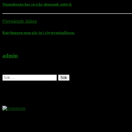
Nämndemän har en icke-dömande attityd.
Föregående inlägg
Knivhuggen man går in i cityterminalfasen.
admin
Administratör
Sök
efter:
Follow Rasmus on
Donera
Det kostar inget att ta del av innehållet på sidan. En donation ses som