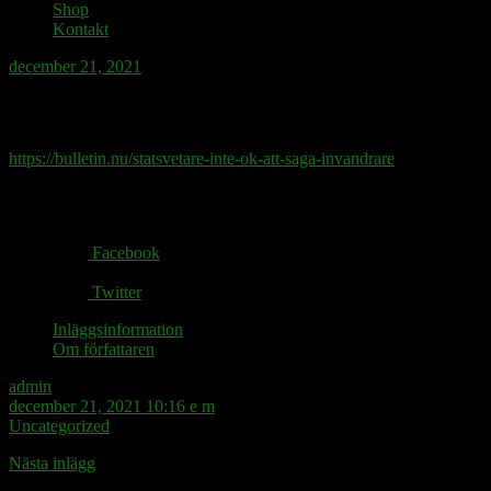
Shop
Kontakt
december 21, 2021
Den som invandrar i mörkret skall få ett st
https://bulletin.nu/statsvetare-inte-ok-att-saga-invandrare
Share via:
Facebook
Twitter
Inläggsinformation
Om författaren
admin
december 21, 2021 10:16 e m
Uncategorized
Nästa inlägg