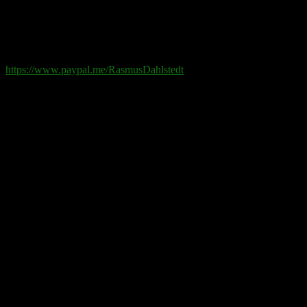
Swish
: 070-881 85 91
Paypal
: rd@rasmusdahlstedt.se
https://www.paypal.me/RasmusDahlstedt
Bank
: 5398-00 307 25 (SEB)
Från utlandet
:
IBAN
: SE2550000000053980030725
Bic
: ESSESESS
Bitcoin
(via blockkedjan):
bc1q08yaqy28w2ksqya56qvuen3thgaghfcfhmql4u
Bitcoin
(via Lightning-nätverket):
fertilekayak60@walletofsatoshi.com