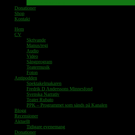
Tidigare evenemang
Donationer
Shop
Kontakt
Hem
CV
Skrivande
Manus/regi
Audio
Video
Sångprogram
Teatermusik
Foton
Antipodden
Spektakelmakaren
Fredrik D Anderssons Minnesfond
Svenska Narrativ
Teater Rubato
PPK – Programmet som sänds på Kanalen
Blogg
Recensioner
Aktuellt
Tidigare evenemang
Donationer