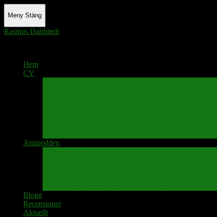
Meny
Stäng
Rasmus Dahlstedt
Actor - Writer - Singer - Podcaster
Hem
CV
Skrivande
Manus/regi
Audio
Video
Sångprogram
Teatermusik
Foton
Antipodden
Spektakelmakaren
Fredrik D Anderssons Minnesfond
Svenska Narrativ
Teater Rubato
PPK – Programmet som sänds på Kanalen
Blogg
Recensioner
Aktuellt