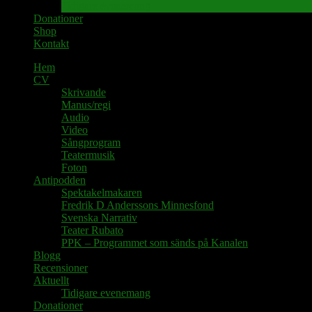
Tidigare evenemang
Donationer
Shop
Kontakt
Hem
CV
Skrivande
Manus/regi
Audio
Video
Sångprogram
Teatermusik
Foton
Antipodden
Spektakelmakaren
Fredrik D Anderssons Minnesfond
Svenska Narrativ
Teater Rubato
PPK – Programmet som sänds på Kanalen
Blogg
Recensioner
Aktuellt
Tidigare evenemang
Donationer