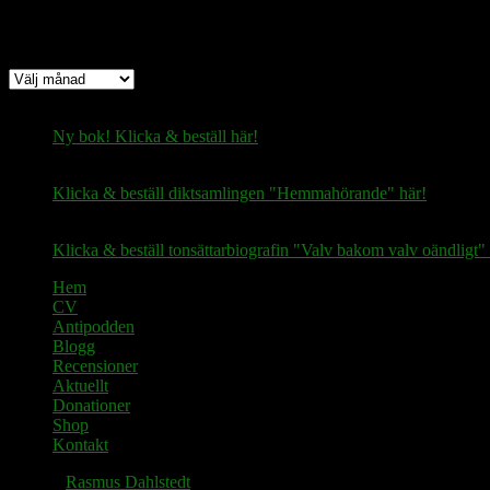
Arkiv
Arkiv
Ny bok! Klicka & beställ här!
Klicka & beställ diktsamlingen "Hemmahörande" här!
Klicka & beställ tonsättarbiografin "Valv bakom valv oändligt" 
Hem
CV
Antipodden
Blogg
Recensioner
Aktuellt
Donationer
Shop
Kontakt
© 2026
Rasmus Dahlstedt
. Alla rättigheter reserverade.