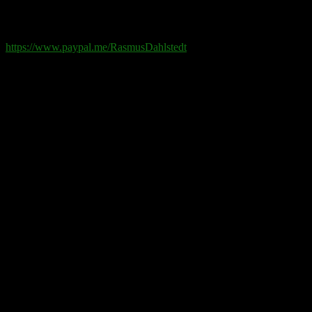
Paypal
: rd@rasmusdahlstedt.se
https://www.paypal.me/RasmusDahlstedt
Bank
: 5398-00 307 25 (SEB)
Från utlandet
:
IBAN
: SE2550000000053980030725
Bic
: ESSESESS
Bitcoin
(via blockkedjan):
bc1q08yaqy28w2ksqya56qvuen3thgaghfcfhmql4u
Bitcoin
(via Lightning-nätverket):
fertilekayak60@walletofsatoshi.com