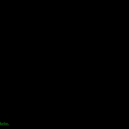
ringer och gratulerar sin kloka, lyssnande v
kelse.