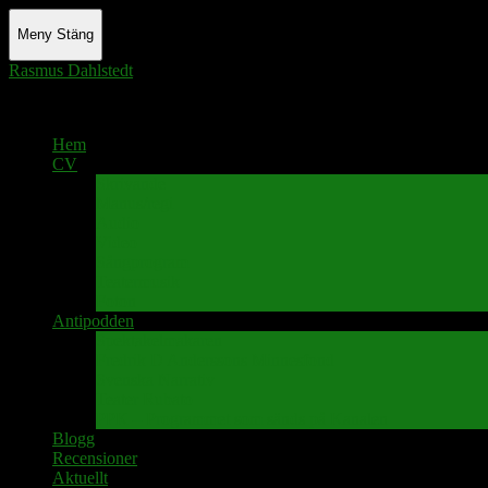
Meny
Stäng
Rasmus Dahlstedt
Actor - Writer - Singer - Podcaster
Hem
CV
Skrivande
Manus/regi
Audio
Video
Sångprogram
Teatermusik
Foton
Antipodden
Spektakelmakaren
Fredrik D Anderssons Minnesfond
Svenska Narrativ
Teater Rubato
PPK – Programmet som sänds på Kanalen
Blogg
Recensioner
Aktuellt