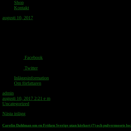
Shop
Kontakt
augusti 10, 2017
Den smarta telefonen fyller tio år. Ingen 
Share via:
Facebook
Twitter
Inläggsinformation
Om författaren
admin
augusti 10, 2017 2:21 e m
Uncategorized
Nästa inlägg
Carolin Dahlman om en Fröken Sverige utan körkort (?) och pulvermosets loc