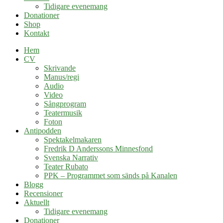
Tidigare evenemang
Donationer
Shop
Kontakt
Hem
CV
Skrivande
Manus/regi
Audio
Video
Sångprogram
Teatermusik
Foton
Antipodden
Spektakelmakaren
Fredrik D Anderssons Minnesfond
Svenska Narrativ
Teater Rubato
PPK – Programmet som sänds på Kanalen
Blogg
Recensioner
Aktuellt
Tidigare evenemang
Donationer