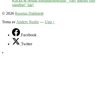
Klicka & beställ tonsättarbiografin "Valv bakom valv
oändligt" här!
© 2026
Rasmus Dahlstedt
Tema av
Anders Norén
—
Upp ↑
Facebook
Twitter