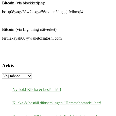
Bitcoin
(via blockkedjan):
bc1q08yaqy28w2ksqya56qvuen3thgaghfcfhmql4u
Bitcoin
(via Lightning-nätverket):
fertilekayak60@walletofsatoshi.com
Arkiv
Arkiv
Ny bok! Klicka & beställ här!
Klicka & beställ diktsamlingen "Hemmahörande" här!