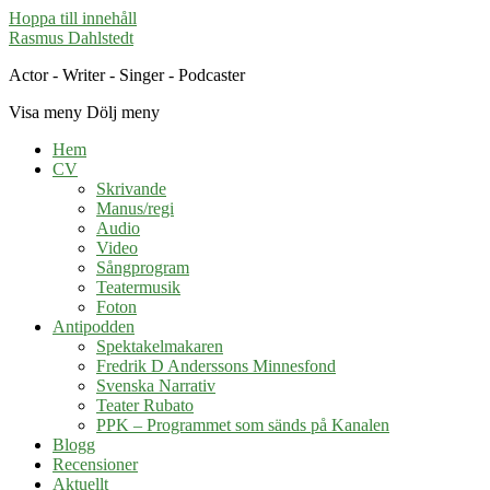
Hoppa till innehåll
Rasmus Dahlstedt
Actor - Writer - Singer - Podcaster
Visa meny
Dölj meny
Hem
CV
Skrivande
Manus/regi
Audio
Video
Sångprogram
Teatermusik
Foton
Antipodden
Spektakelmakaren
Fredrik D Anderssons Minnesfond
Svenska Narrativ
Teater Rubato
PPK – Programmet som sänds på Kanalen
Blogg
Recensioner
Aktuellt