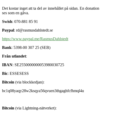
Det kostar inget att ta del av innehållet på sidan. En donation
ses som en gåva.
Swish
: 070-881 85 91
Paypal
: rd@rasmusdahlstedt.se
https://www.paypal.me/RasmusDahlstedt
Bank
: 5398-00 307 25 (SEB)
Från utlandet
:
IBAN
: SE2550000000053980030725
Bic
: ESSESESS
Bitcoin
(via blockkedjan):
bc1q08yaqy28w2ksqya56qvuen3thgaghfcfhmql4u
Bitcoin
(via Lightning-nätverket):