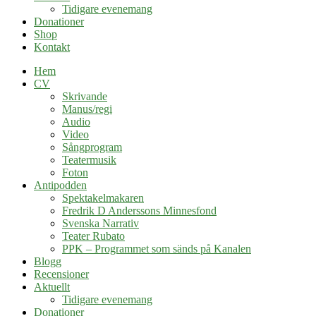
Tidigare evenemang
Donationer
Shop
Kontakt
Hem
CV
Skrivande
Manus/regi
Audio
Video
Sångprogram
Teatermusik
Foton
Antipodden
Spektakelmakaren
Fredrik D Anderssons Minnesfond
Svenska Narrativ
Teater Rubato
PPK – Programmet som sänds på Kanalen
Blogg
Recensioner
Aktuellt
Tidigare evenemang
Donationer