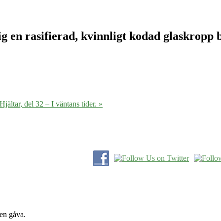
 en rasifierad, kvinnligt kodad glaskropp b
jältar, del 32 – I väntans tider. »
 en gåva.