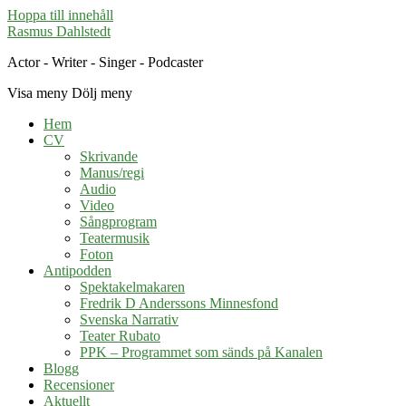
Hoppa till innehåll
Rasmus Dahlstedt
Actor - Writer - Singer - Podcaster
Visa meny
Dölj meny
Hem
CV
Skrivande
Manus/regi
Audio
Video
Sångprogram
Teatermusik
Foton
Antipodden
Spektakelmakaren
Fredrik D Anderssons Minnesfond
Svenska Narrativ
Teater Rubato
PPK – Programmet som sänds på Kanalen
Blogg
Recensioner
Aktuellt