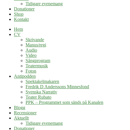
Tidigare evenemang
Donationer
Shop
Kontakt
Hem
CV
Skrivande
Manus/regi
Audio
Video
Sångprogram
Teatermusik
Foton
Antipodden
Spektakelmakaren
Fredrik D Anderssons Minnesfond
Svenska Narrativ
Teater Rubato
PPK – Programmet som sänds på Kanalen
Blogg
Recensioner
Aktuellt
Tidigare evenemang
Donationer