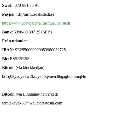
Swish
: 070-881 85 91
Paypal
: rd@rasmusdahlstedt.se
https://www.paypal.me/RasmusDahlstedt
Bank
: 5398-00 307 25 (SEB)
Från utlandet
:
IBAN
: SE2550000000053980030725
Bic
: ESSESESS
Bitcoin
(via blockkedjan):
bc1q08yaqy28w2ksqya56qvuen3thgaghfcfhmql4u
Bitcoin
(via Lightning-nätverket):
fertilekayak60@walletofsatoshi.com