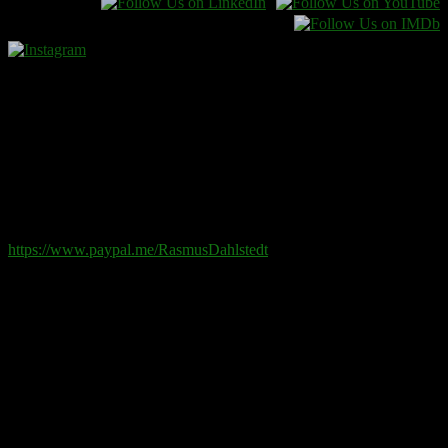
Donera
Det kostar inget att ta del av innehållet på sidan. En donation
ses som en gåva.
Swish
: 070-881 85 91
Paypal
: rd@rasmusdahlstedt.se
https://www.paypal.me/RasmusDahlstedt
Bank
: 5398-00 307 25 (SEB)
Från utlandet
:
IBAN
: SE2550000000053980030725
Bic
: ESSESESS
Bitcoin
(via blockkedjan):