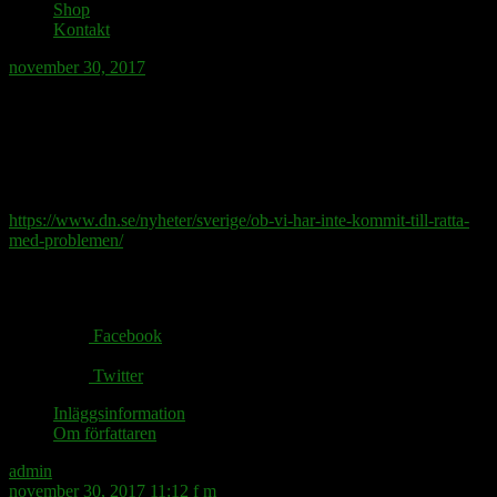
Shop
Kontakt
november 30, 2017
Att starta ett upprop för de döda, vore det
att ställa grupper mot varandra? Frågar
åt en kompis, som är död.
https://www.dn.se/nyheter/sverige/ob-vi-har-inte-kommit-till-ratta-
med-problemen/
Share via:
Facebook
Twitter
Inläggsinformation
Om författaren
admin
november 30, 2017 11:12 f m