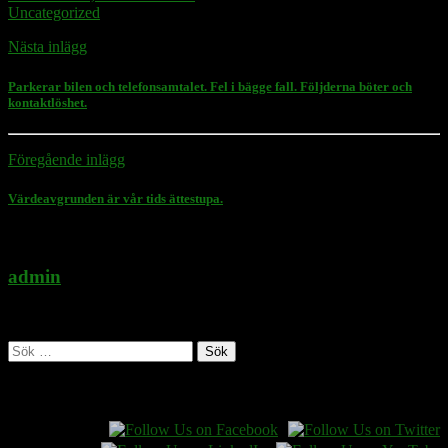
Uncategorized
Nästa inlägg
Parkerar bilen och telefonsamtalet. Fel i bägge fall. Följderna böter och
kontaktlöshet.
Föregående inlägg
Värdeavgrunden är vår tids ättestupa.
admin
Administratör
Sök
efter:
Follow Rasmus on