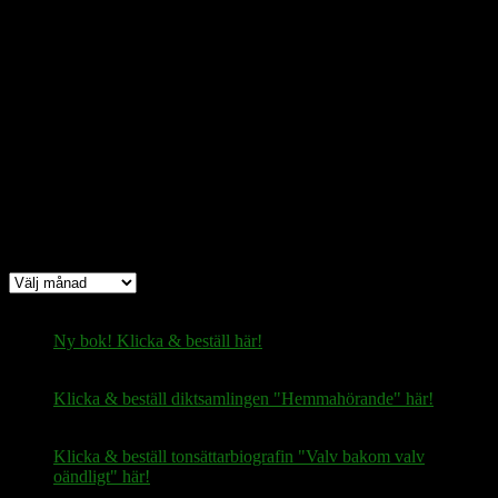
bc1q08yaqy28w2ksqya56qvuen3thgaghfcfhmql4u
Bitcoin
(via Lightning-nätverket):
fertilekayak60@walletofsatoshi.com
Arkiv
Arkiv
Ny bok! Klicka & beställ här!
Klicka & beställ diktsamlingen "Hemmahörande" här!
Klicka & beställ tonsättarbiografin "Valv bakom valv
oändligt" här!