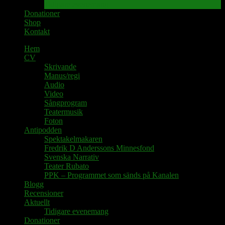
Tidigare evenemang
Donationer
Shop
Kontakt
Hem
CV
Skrivande
Manus/regi
Audio
Video
Sångprogram
Teatermusik
Foton
Antipodden
Spektakelmakaren
Fredrik D Anderssons Minnesfond
Svenska Narrativ
Teater Rubato
PPK – Programmet som sänds på Kanalen
Blogg
Recensioner
Aktuellt
Tidigare evenemang
Donationer