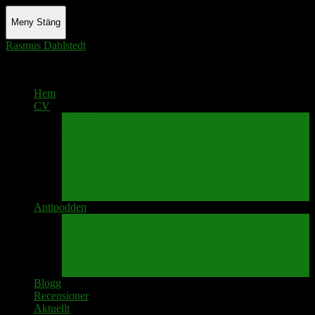
Meny
Stäng
Rasmus Dahlstedt
Actor - Writer - Singer - Podcaster
Hem
CV
Skrivande
Manus/regi
Audio
Video
Sångprogram
Teatermusik
Foton
Antipodden
Spektakelmakaren
Fredrik D Anderssons Minnesfond
Svenska Narrativ
Teater Rubato
PPK – Programmet som sänds på Kanalen
Blogg
Recensioner
Aktuellt