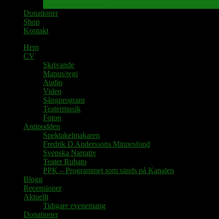
Tidigare evenemang
Donationer
Shop
Kontakt
Hem
CV
Skrivande
Manus/regi
Audio
Video
Sångprogram
Teatermusik
Foton
Antipodden
Spektakelmakaren
Fredrik D Anderssons Minnesfond
Svenska Narrativ
Teater Rubato
PPK – Programmet som sänds på Kanalen
Blogg
Recensioner
Aktuellt
Tidigare evenemang
Donationer