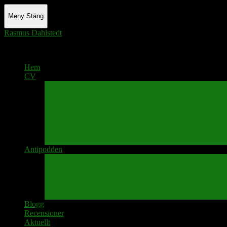
Meny
Stäng
Rasmus Dahlstedt
Actor - Writer - Singer - Podcaster
Hem
CV
Skrivande
Manus/regi
Audio
Video
Sångprogram
Teatermusik
Foton
Antipodden
Spektakelmakaren
Fredrik D Anderssons Minnesfond
Svenska Narrativ
Teater Rubato
PPK – Programmet som sänds på Kanalen
Blogg
Recensioner
Aktuellt