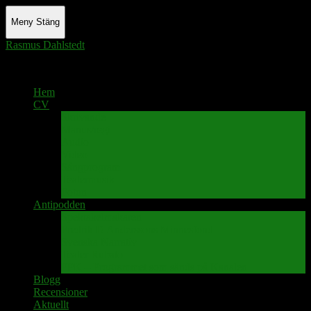
Meny
Stäng
Rasmus Dahlstedt
Actor - Writer - Singer - Podcaster
Hem
CV
Skrivande
Manus/regi
Audio
Video
Sångprogram
Teatermusik
Foton
Antipodden
Spektakelmakaren
Fredrik D Anderssons Minnesfond
Svenska Narrativ
Teater Rubato
PPK – Programmet som sänds på Kanalen
Blogg
Recensioner
Aktuellt