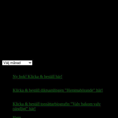
Bitcoin
(via Lightning-nätverket):
fertilekayak60@walletofsatoshi.com
Arkiv
Arkiv
Ny bok! Klicka & beställ här!
Klicka & beställ diktsamlingen "Hemmahörande" här!
Klicka & beställ tonsättarbiografin "Valv bakom valv
oändligt" här!
Hem