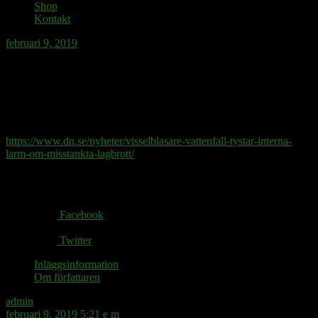
Shop
Kontakt
februari 9, 2019
Att fler nu dras med i Vattenfallet är ett
svåremotsagt argument för
klimatförändringarna.
https://www.dn.se/nyheter/visselblasare-vattenfall-tystar-interna-
larm-om-misstankta-lagbrott/
Share via:
Facebook
Twitter
Inläggsinformation
Om författaren
admin
februari 9, 2019 5:21 e m