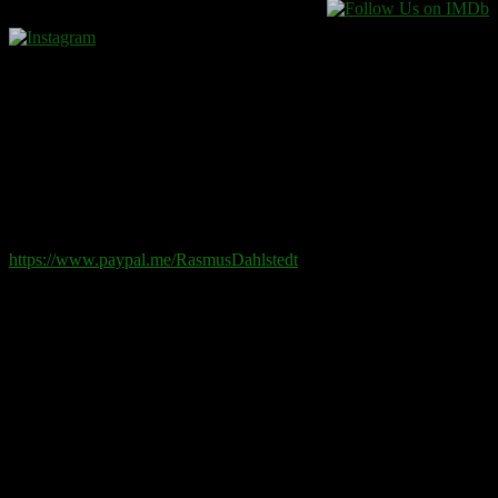
Donera
Det kostar inget att ta del av innehållet på sidan. En donation
ses som en gåva.
Swish
: 070-881 85 91
Paypal
: rd@rasmusdahlstedt.se
https://www.paypal.me/RasmusDahlstedt
Bank
: 5398-00 307 25 (SEB)
Från utlandet
:
IBAN
: SE2550000000053980030725
Bic
: ESSESESS
Bitcoin
(via blockkedjan):
bc1q08yaqy28w2ksqya56qvuen3thgaghfcfhmql4u