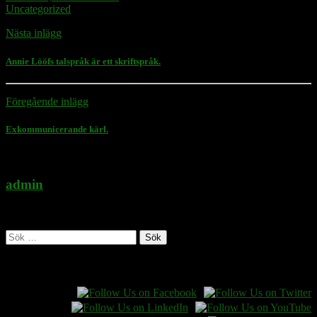
Uncategorized
Nästa inlägg
Annie Lööfs talspråk är ett skriftspråk.
Föregående inlägg
Exkommunicerande kärl.
admin
Administratör
Sök
efter:
Follow Rasmus on