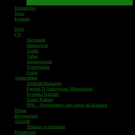
Tidigare evenemang
Donationer
Shop
Kontakt
Hem
CV
Skrivande
Manus/regi
Audio
Video
Sångprogram
Teatermusik
Foton
Antipodden
Spektakelmakaren
Fredrik D Anderssons Minnesfond
Svenska Narrativ
Teater Rubato
PPK – Programmet som sänds på Kanalen
Blogg
Recensioner
Aktuellt
Tidigare evenemang
Donationer