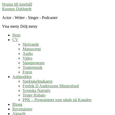
Hoppa till innehåll
Rasmus Dahlstedt
Actor - Writer - Singer - Podcaster
Visa meny
Dölj meny
Hem
CV
Skrivande
Manus/regi
Audio
Video
Sångprogram
Teatermusik
Foton
Antipodden
Spektakelmakaren
Fredrik D Anderssons Minnesfond
Svenska Narrativ
Teater Rubato
PPK – Programmet som sänds på Kanalen
Blogg
Recensioner
Aktuellt