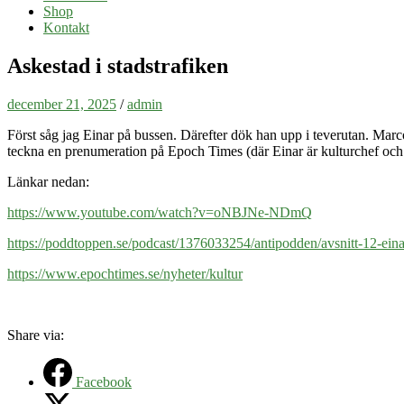
Shop
Kontakt
Askestad i stadstrafiken
december 21, 2025
/
admin
Först såg jag Einar på bussen. Därefter dök han upp i teverutan. Marc
teckna en prenumeration på Epoch Times (där Einar är kulturchef och s
Länkar nedan:
https://www.youtube.com/watch?v=oNBJNe-NDmQ
https://poddtoppen.se/podcast/1376033254/antipodden/avsnitt-12-eina
https://www.epochtimes.se/nyheter/kultur
Share via:
Facebook