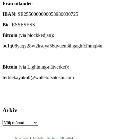
Från utlandet
:
IBAN
: SE2550000000053980030725
Bic
: ESSESESS
Bitcoin
(via blockkedjan):
bc1q08yaqy28w2ksqya56qvuen3thgaghfcfhmql4u
Bitcoin
(via Lightning-nätverket):
fertilekayak60@walletofsatoshi.com
Arkiv
Arkiv
Ny bok! Klicka & beställ här!