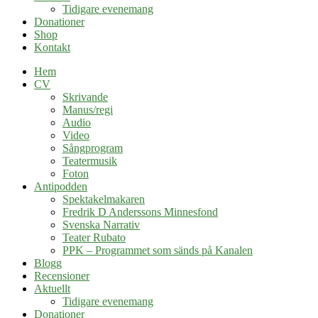
Tidigare evenemang
Donationer
Shop
Kontakt
Hem
CV
Skrivande
Manus/regi
Audio
Video
Sångprogram
Teatermusik
Foton
Antipodden
Spektakelmakaren
Fredrik D Anderssons Minnesfond
Svenska Narrativ
Teater Rubato
PPK – Programmet som sänds på Kanalen
Blogg
Recensioner
Aktuellt
Tidigare evenemang
Donationer