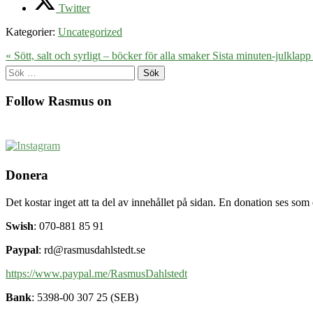
Twitter
Kategorier:
Uncategorized
« Sött, salt och syrligt – böcker för alla smaker
Sista minuten-julklapp 
Sök
efter:
Follow Rasmus on
Donera
Det kostar inget att ta del av innehållet på sidan. En donation ses som
Swish
: 070-881 85 91
Paypal
: rd@rasmusdahlstedt.se
https://www.paypal.me/RasmusDahlstedt
Bank
: 5398-00 307 25 (SEB)