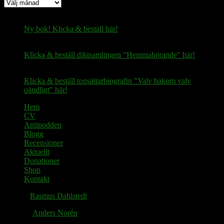
Arkiv
Ny bok! Klicka & beställ här!
Klicka & beställ diktsamlingen "Hemmahörande" här!
Klicka & beställ tonsättarbiografin "Valv bakom valv
oändligt" här!
Hem
CV
Antipodden
Blogg
Recensioner
Aktuellt
Donationer
Shop
Kontakt
© 2026
Rasmus Dahlstedt
. Alla rättigheter reserverade.
Tema av
Anders Norén
.