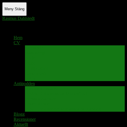
Meny
Stäng
Rasmus Dahlstedt
Actor - Writer - Singer - Podcaster
Hem
CV
Skrivande
Manus/regi
Audio
Video
Sångprogram
Teatermusik
Foton
Antipodden
Spektakelmakaren
Fredrik D Anderssons Minnesfond
Svenska Narrativ
Teater Rubato
PPK – Programmet som sänds på Kanalen
Blogg
Recensioner
Aktuellt