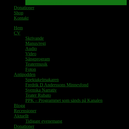
Tidigare evenemang
Donationer
Shop
Kontakt
Hem
CV
Skrivande
Manus/regi
Audio
Video
Sångprogram
Teatermusik
Foton
Antipodden
Spektakelmakaren
Fredrik D Anderssons Minnesfond
Svenska Narrativ
Teater Rubato
PPK – Programmet som sänds på Kanalen
Blogg
Recensioner
Aktuellt
Tidigare evenemang
Donationer