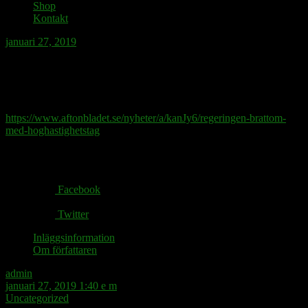
Shop
Kontakt
januari 27, 2019
Är snabbspårssydsudaneserna med på
höghastighetståget?
https://www.aftonbladet.se/nyheter/a/kanJy6/regeringen-brattom-
med-hoghastighetstag
Share via:
Facebook
Twitter
Inläggsinformation
Om författaren
admin
januari 27, 2019 1:40 e m
Uncategorized