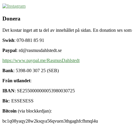
Donera
Det kostar inget att ta del av innehållet på sidan. En donation ses som
Swish
: 070-881 85 91
Paypal
: rd@rasmusdahlstedt.se
https://www.paypal.me/RasmusDahlstedt
Bank
: 5398-00 307 25 (SEB)
Från utlandet
:
IBAN
: SE2550000000053980030725
Bic
: ESSESESS
Bitcoin
(via blockkedjan):
bc1q08yaqy28w2ksqya56qvuen3thgaghfcfhmql4u