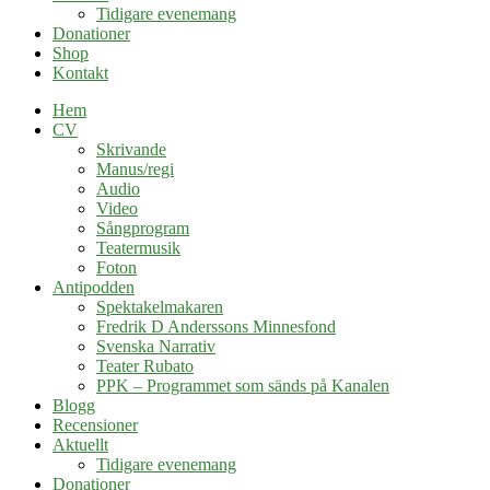
Tidigare evenemang
Donationer
Shop
Kontakt
Hem
CV
Skrivande
Manus/regi
Audio
Video
Sångprogram
Teatermusik
Foton
Antipodden
Spektakelmakaren
Fredrik D Anderssons Minnesfond
Svenska Narrativ
Teater Rubato
PPK – Programmet som sänds på Kanalen
Blogg
Recensioner
Aktuellt
Tidigare evenemang
Donationer