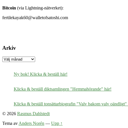
Bitcoin
(via Lightning-nätverket):
fertilekayak60@walletofsatoshi.com
Arkiv
Arkiv
Ny bok! Klicka & beställ här!
Klicka & beställ diktsamlingen "Hemmahörande" här!
Klicka & beställ tonsättarbiografin "Valv bakom valv oändligt" 
© 2026
Rasmus Dahlstedt
Tema av
Anders Norén
—
Upp ↑