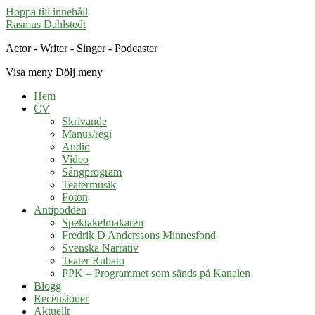
Hoppa till innehåll
Rasmus Dahlstedt
Actor - Writer - Singer - Podcaster
Visa meny
Dölj meny
Hem
CV
Skrivande
Manus/regi
Audio
Video
Sångprogram
Teatermusik
Foton
Antipodden
Spektakelmakaren
Fredrik D Anderssons Minnesfond
Svenska Narrativ
Teater Rubato
PPK – Programmet som sänds på Kanalen
Blogg
Recensioner
Aktuellt