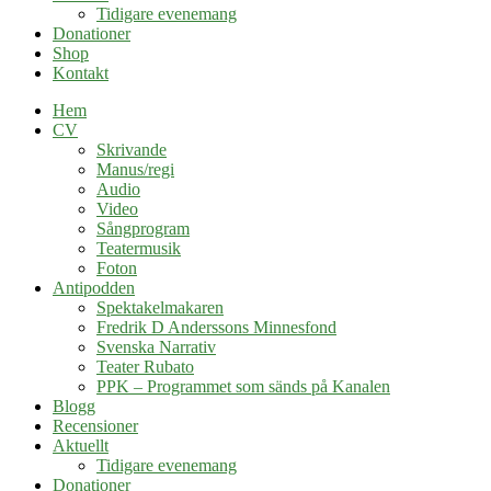
Tidigare evenemang
Donationer
Shop
Kontakt
Hem
CV
Skrivande
Manus/regi
Audio
Video
Sångprogram
Teatermusik
Foton
Antipodden
Spektakelmakaren
Fredrik D Anderssons Minnesfond
Svenska Narrativ
Teater Rubato
PPK – Programmet som sänds på Kanalen
Blogg
Recensioner
Aktuellt
Tidigare evenemang
Donationer