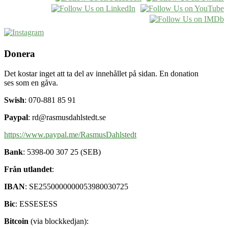
Donera
Det kostar inget att ta del av innehållet på sidan. En donation
ses som en gåva.
Swish
: 070-881 85 91
Paypal
: rd@rasmusdahlstedt.se
https://www.paypal.me/RasmusDahlstedt
Bank
: 5398-00 307 25 (SEB)
Från utlandet
:
IBAN
: SE2550000000053980030725
Bic
: ESSESESS
Bitcoin
(via blockkedjan):