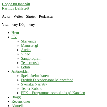
Hoppa till innehåll
Rasmus Dahlstedt
Actor - Writer - Singer - Podcaster
Visa meny
Dölj meny
Hem
CV
Skrivande
Manus/regi
Audio
Video
Sångprogram
Teatermusik
Foton
Antipodden
Spektakelmakaren
Fredrik D Anderssons Minnesfond
Svenska Narrativ
Teater Rubato
PPK – Programmet som sänds på Kanalen
Blogg
Recensioner
Aktuellt