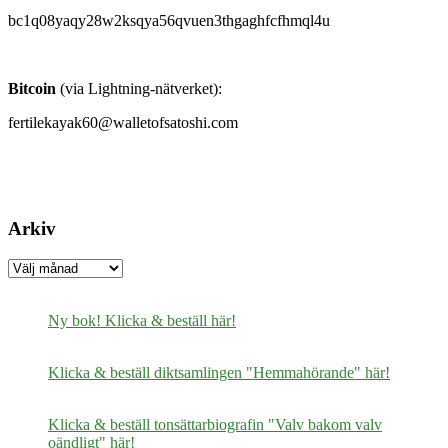
bc1q08yaqy28w2ksqya56qvuen3thgaghfcfhmql4u
Bitcoin
(via Lightning-nätverket):
fertilekayak60@walletofsatoshi.com
Arkiv
Arkiv
Ny bok! Klicka & beställ här!
Klicka & beställ diktsamlingen "Hemmahörande" här!
Klicka & beställ tonsättarbiografin "Valv bakom valv
oändligt" här!