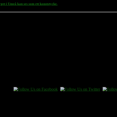
get i Umeå kan ses som ett konststycke.
 en gåva.