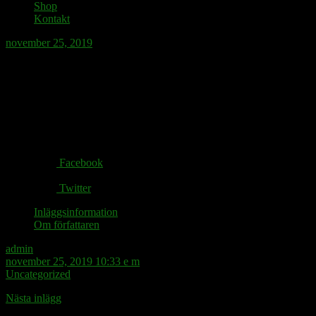
Shop
Kontakt
november 25, 2019
Anne och Örjan Ramberg gifter sig inte så
Share via:
Facebook
Twitter
Inläggsinformation
Om författaren
admin
november 25, 2019 10:33 e m
Uncategorized
Nästa inlägg