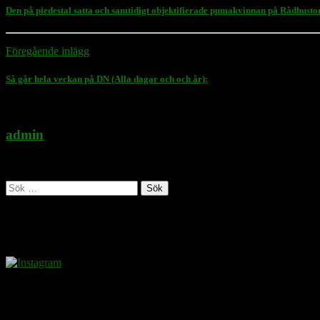
Den på piedestal satta och samtidigt objektifierade pumakvinnan på Rådhustor
Föregående inlägg
Så går hela veckan på DN (Alla dagar och och år):
admin
Administratör
Sök
efter:
Follow Rasmus on
Donera
Det kostar inget att ta del av innehållet på sidan. En donation ses som