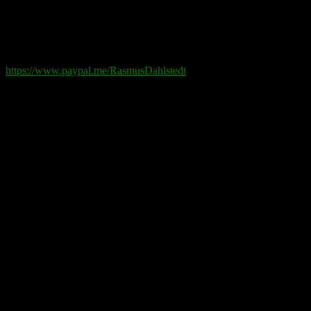
Swish
: 070-881 85 91
Paypal
: rd@rasmusdahlstedt.se
https://www.paypal.me/RasmusDahlstedt
Bank
: 5398-00 307 25 (SEB)
Från utlandet
:
IBAN
: SE2550000000053980030725
Bic
: ESSESESS
Bitcoin
(via blockkedjan):
bc1q08yaqy28w2ksqya56qvuen3thgaghfcfhmql4u
Bitcoin
(via Lightning-nätverket):
fertilekayak60@walletofsatoshi.com