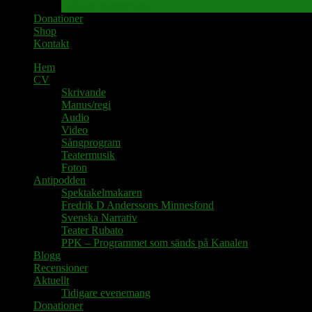
Tidigare evenemang
Donationer
Shop
Kontakt
Hem
CV
Skrivande
Manus/regi
Audio
Video
Sångprogram
Teatermusik
Foton
Antipodden
Spektakelmakaren
Fredrik D Anderssons Minnesfond
Svenska Narrativ
Teater Rubato
PPK – Programmet som sänds på Kanalen
Blogg
Recensioner
Aktuellt
Tidigare evenemang
Donationer