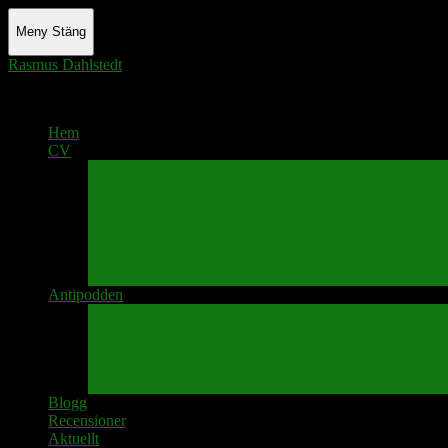
Meny
Stäng
Rasmus Dahlstedt
Actor - Writer - Singer - Podcaster
Hem
CV
Skrivande
Manus/regi
Audio
Video
Sångprogram
Teatermusik
Foton
Antipodden
Spektakelmakaren
Fredrik D Anderssons Minnesfond
Svenska Narrativ
Teater Rubato
PPK – Programmet som sänds på Kanalen
Blogg
Recensioner
Aktuellt