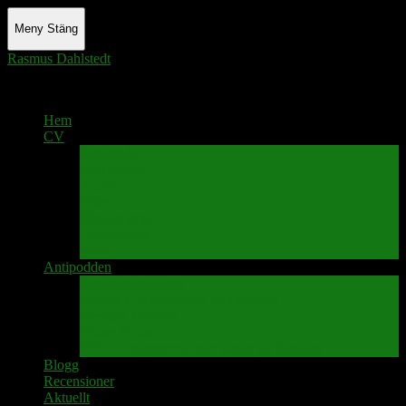
Meny
Stäng
Rasmus Dahlstedt
Actor - Writer - Singer - Podcaster
Hem
CV
Skrivande
Manus/regi
Audio
Video
Sångprogram
Teatermusik
Foton
Antipodden
Spektakelmakaren
Fredrik D Anderssons Minnesfond
Svenska Narrativ
Teater Rubato
PPK – Programmet som sänds på Kanalen
Blogg
Recensioner
Aktuellt