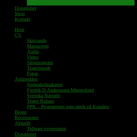
Tidigare evenemang
Donationer
Shop
Kontakt
Hem
CV
Skrivande
Manus/regi
Audio
Video
Sångprogram
Teatermusik
Foton
Antipodden
Spektakelmakaren
Fredrik D Anderssons Minnesfond
Svenska Narrativ
Teater Rubato
PPK – Programmet som sänds på Kanalen
Blogg
Recensioner
Aktuellt
Tidigare evenemang
Donationer