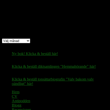
fertilekayak60@walletofsatoshi.com
Arkiv
Arkiv
Ny bok! Klicka & beställ här!
Klicka & beställ diktsamlingen "Hemmahörande" här!
Klicka & beställ tonsättarbiografin "Valv bakom valv
oändligt" här!
Hem
CV
Antipodden
Blogg
Recensioner