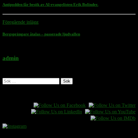
Antipodden får besök av AI-evangelisten Erik Bolinder.
Föregående inlägg
Bergsprängare åtalas – passerade ljudvallen
admin
Administratör
Sök
efter:
Follow Rasmus on