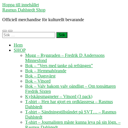
Hoppa till innehållet
Rasmus Dahlstedt Shop
Officiell merchandise för kulturellt bevarande
Slå
Slå
Sök
på/av
på/av
efter:
mobilmeny
sökfält
Hem
SHOP
Mugg – Ryggraden – Fredrik D Anderssons
Minnesfond
Bok – “Vers med tanke på refrängen”
Bok – Hemmahörande
Bok – Dagsvärst
Bok – Vitsord
Bok – Valv bakom valv oändligt – Om tonsättaren
Fredrik Sixten
Kylskåpsmagneter – Vitsord (3 pack)
T-shirt – Hen har gjort en ordklassresa – Rasmus
Dahlstedt
T-shirt – Sändningstillståndet på SVT… – Rasmus
Dahlstedt
T-shirt – Journalisten måste kunna leva på sin lögn. –
Rasmus Dahlstedt