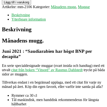
Mugg
Lägg till i varukorg
-
Artikelnr:
mm-2106
Kategorier:
Månadens mugg
,
Muggar
Juni
2021
Beskrivning
mängd
Ytterligare information
Beskrivning
Månadens mugg.
Juni 2021 : “Saudiarabien har högst BNP per
decapita”
En serie specialdesignade muggar (svart insida och handtag) med ett
utvalt
citat från boken “Vitsord” av Rasmus Dahlstedt
tryckt på båda
sidor av muggen.
Tillverkas endast i en begränsad upplaga, med ett citat för varje ny
månad på året. Köp din egen favorit, eller varför inte samla på alla?
Rymmer ca 30 cl
Tål maskindisk, men handdisk rekommenderas för längsta
hållbarhet