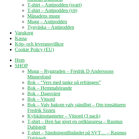
T-shirt – Antipodden (svart)
T-shirt – Antipodden (vit)
Månadens mugg
Mugg – Antipodden
Tygväska – Antipodden
Varukorg
Kassa
Köp- och leveransvillkor
Cookie Policy (EU)
Hem
SHOP
Mugg – Ryggraden – Fredrik D Anderssons
Minnesfond
Bok – “Vers med tanke på refrängen”
Bok – Hemmahörande
Bok – Dagsvärst
Bok – Vitsord
Bok – Valv bakom valv oändligt – Om tonsättaren
Fredrik Sixten
Kylskåpsmagneter – Vitsord (3 pack)
T-shirt – Hen har gjort en ordklassresa – Rasmus
Dahlstedt
T-shirt – Sändningstillståndet på SVT… – Rasmus
Dahlstedt