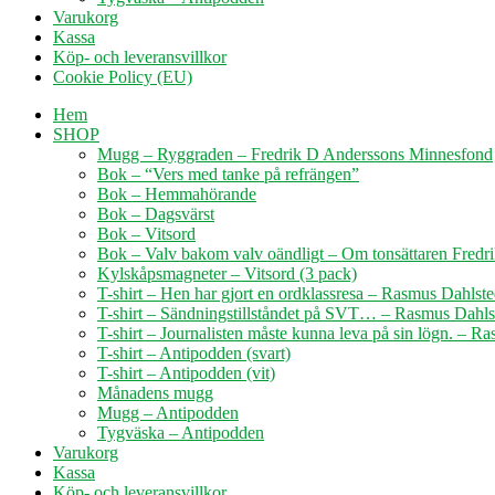
Varukorg
Kassa
Köp- och leveransvillkor
Cookie Policy (EU)
Hem
SHOP
Mugg – Ryggraden – Fredrik D Anderssons Minnesfond
Bok – “Vers med tanke på refrängen”
Bok – Hemmahörande
Bok – Dagsvärst
Bok – Vitsord
Bok – Valv bakom valv oändligt – Om tonsättaren Fredri
Kylskåpsmagneter – Vitsord (3 pack)
T-shirt – Hen har gjort en ordklassresa – Rasmus Dahlste
T-shirt – Sändningstillståndet på SVT… – Rasmus Dahls
T-shirt – Journalisten måste kunna leva på sin lögn. – R
T-shirt – Antipodden (svart)
T-shirt – Antipodden (vit)
Månadens mugg
Mugg – Antipodden
Tygväska – Antipodden
Varukorg
Kassa
Köp- och leveransvillkor