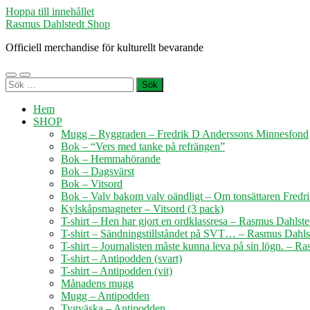
Hoppa till innehållet
Rasmus Dahlstedt Shop
Officiell merchandise för kulturellt bevarande
Slå
Slå
Sök
på/av
på/av
efter:
mobilmeny
sökfält
Hem
SHOP
Mugg – Ryggraden – Fredrik D Anderssons Minnesfond
Bok – “Vers med tanke på refrängen”
Bok – Hemmahörande
Bok – Dagsvärst
Bok – Vitsord
Bok – Valv bakom valv oändligt – Om tonsättaren Fredri
Kylskåpsmagneter – Vitsord (3 pack)
T-shirt – Hen har gjort en ordklassresa – Rasmus Dahlste
T-shirt – Sändningstillståndet på SVT… – Rasmus Dahls
T-shirt – Journalisten måste kunna leva på sin lögn. – R
T-shirt – Antipodden (svart)
T-shirt – Antipodden (vit)
Månadens mugg
Mugg – Antipodden
Tygväska – Antipodden