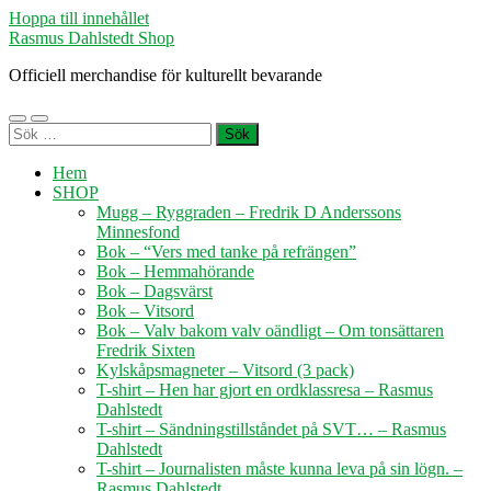
Hoppa till innehållet
Rasmus Dahlstedt Shop
Officiell merchandise för kulturellt bevarande
Slå
Slå
Sök
på/av
på/av
efter:
mobilmeny
sökfält
Hem
SHOP
Mugg – Ryggraden – Fredrik D Anderssons
Minnesfond
Bok – “Vers med tanke på refrängen”
Bok – Hemmahörande
Bok – Dagsvärst
Bok – Vitsord
Bok – Valv bakom valv oändligt – Om tonsättaren
Fredrik Sixten
Kylskåpsmagneter – Vitsord (3 pack)
T-shirt – Hen har gjort en ordklassresa – Rasmus
Dahlstedt
T-shirt – Sändningstillståndet på SVT… – Rasmus
Dahlstedt
T-shirt – Journalisten måste kunna leva på sin lögn. –
Rasmus Dahlstedt