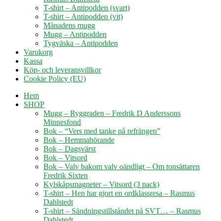
T-shirt – Antipodden (svart)
T-shirt – Antipodden (vit)
Månadens mugg
Mugg – Antipodden
Tygväska – Antipodden
Varukorg
Kassa
Köp- och leveransvillkor
Cookie Policy (EU)
Hem
SHOP
Mugg – Ryggraden – Fredrik D Anderssons
Minnesfond
Bok – “Vers med tanke på refrängen”
Bok – Hemmahörande
Bok – Dagsvärst
Bok – Vitsord
Bok – Valv bakom valv oändligt – Om tonsättaren
Fredrik Sixten
Kylskåpsmagneter – Vitsord (3 pack)
T-shirt – Hen har gjort en ordklassresa – Rasmus
Dahlstedt
T-shirt – Sändningstillståndet på SVT… – Rasmus
Dahlstedt