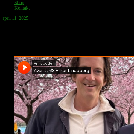
Shop
Kontakt
april 11, 2025
Antipodden gästas av journalisten Per Lin
Per Lindeberg rönte stor uppmärksamhet när hans bok om Catrine da 
offentlighet som hellre såg att justitiemordet förblev ouppklarat.