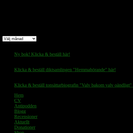
Arkiv
Arkiv
Ny bok! Klicka & beställ här!
Klicka & beställ diktsamlingen "Hemmahörande" här!
Klicka & beställ tonsättarbiografin "Valv bakom valv oändligt" 
Hem
CV
Antipodden
Blogg
Recensioner
Aktuellt
Donationer
Shop