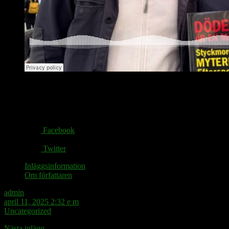
Share via:
Facebook
Twitter
Inläggsinformation
Om författaren
admin
april 11, 2025 2:32 e m
Uncategorized
Nästa inlägg