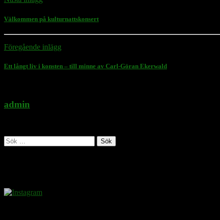
Välkommen på kulturnattskonsert
Föregående inlägg
Ett långt liv i konsten – till minne av Carl-Göran Ekerwald
admin
Administratör
Sök
efter:
Follow Rasmus on
Donera