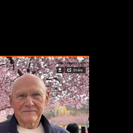
deberg.
Costa-fallet kom ut 1999. Lindeberg prisades för ”Döden är en man” m