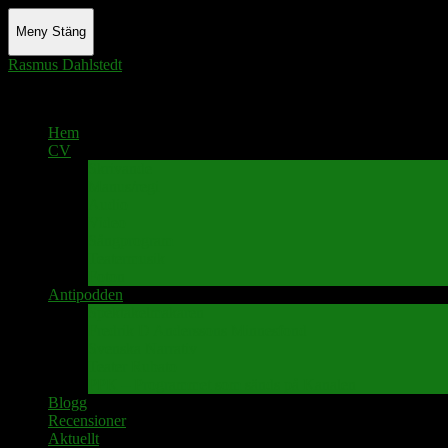
Meny
Stäng
Rasmus Dahlstedt
Actor - Writer - Singer - Podcaster
Hem
CV
Skrivande
Manus/regi
Audio
Video
Sångprogram
Teatermusik
Foton
Antipodden
Spektakelmakaren
Fredrik D Anderssons Minnesfond
Svenska Narrativ
Teater Rubato
PPK – Programmet som sänds på Kanalen
Blogg
Recensioner
Aktuellt