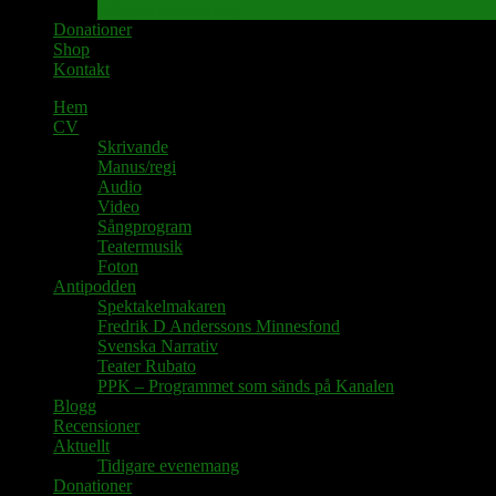
Tidigare evenemang
Donationer
Shop
Kontakt
Hem
CV
Skrivande
Manus/regi
Audio
Video
Sångprogram
Teatermusik
Foton
Antipodden
Spektakelmakaren
Fredrik D Anderssons Minnesfond
Svenska Narrativ
Teater Rubato
PPK – Programmet som sänds på Kanalen
Blogg
Recensioner
Aktuellt
Tidigare evenemang
Donationer